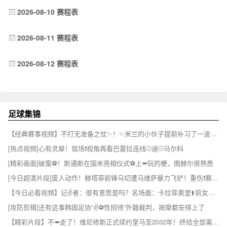
2026-08-10 赛程表
2026-08-11 赛程表
2026-08-12 赛程表
足球集锦
【经典赛事视频】不打无准备之仗✨！✨米兰的小伙子提前补习了一波雅加达知识！✌️
[热点视频]心有灵犀！现场❗视角再看巴雷拉连线⚾迪⚾马尔科
[精彩画面]破案⚽！斯通斯在国米亮相仪式⚽上⬅️玩的梗，图赫尔很熟悉
[今日超清片段]废人动作！赫塔菲前锋乌切遭马维萨暴力飞铲！重伤❗赛季报销！
【今日必看视频】记✌️者：很有意思是吗？名场面：卡拉菲奥里⬆️前女友宣示主权！
[攻防剪辑]还有这事韩国足协“✌⚽️性招待”外籍裁判，按摩都安排上了
【精彩片段】不⬅️走了！维尼修斯正式续约皇马至2032年！终结全部离队流言！