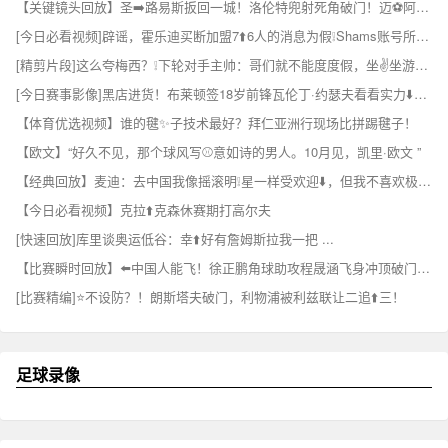
【关键镜头回放】圣➡️路易斯扳回一城！洛伦特兜射死角破门！迈⚽阿密4-2领先！
[今日必看视频]辟谣，霍乐迪买断加盟7⬆️6人的消息为假❕Shams账号所发 ✨！
[精剪片段]这么夸梅西？❕下轮对手主帅：哥们就不能度度假，坐✌️坐游艇吗？
[今日赛事影像]黑店进货！布莱顿签18岁前锋瓦伦丁·约瑟夫看看实力⬇️如何？
【体育优选视频】谁的毽✨子技术最好？拜仁亚洲行现场比拼踢毽子！
【欧文】“好久不见，那个球风写⚾意如诗的男人。10月见，凯里·欧文 ”
【经典回放】麦迪：去中国我像摇滚明❕星一样受欢迎⬇️，但我不喜欢极端的粉丝
【今日必看视频】克拉⬆️克森休赛期打高尔夫
[快速回放]库里谈奥运低谷：幸⬆️好有詹姆斯拉我一把 ...
【比赛瞬时回放】⬅️中国人能飞！徐正鹏角球助攻程晟涵飞身冲顶破门，庆⭐祝戴个面✌️具！
[比赛精编]⭐不设防？！朗斯塔夫破门，利物浦被利兹联让二追⬆️三！
足球录像