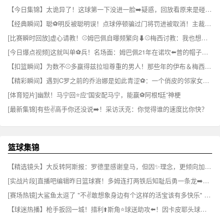
【今日集锦】太诡异了！这球第一下没进一脸➡️疑惑，回放看原来是碰到了门将⚾
【经典瞬间】聪⚽明反被聪明误！点球停顿骗过门将罚进被取消！主裁掏黄牌伺候！
[比赛瞬时回放]虚心请教！⚾姆巴佩自曝频繁向⬇⚾️梅西讨教：我也想赢得一切
[今日爆点视频]这就叫单⚽兵！名场面：姆巴佩21年在诺坎⬅️普的帽子戏法！
【扣篮瞬间】为数不⚾多赢得兹拉坦尊重的男人！那些年的伊布＆梅西~✌️
【精彩瞬间】遇到C罗之前的乔治娜是如此青涩⚽：一个俏皮的邻家女孩~
[体育短片]幽默！马宁回⭐应“国安配马宁，能赢⚽阿根❗廷”神梗
[最新集锦]有些✌️高手你还没说➡️！采访沃克：你觉得谁的速度比你快？
篮球集锦
【精选镜头】大反转阿斯报：罗德里感谢皇马，但因✨理念，更倾向加盟巴萨⚾
[实战片段]直播吧编辑昨日篮球赛！多姆连打两铁后知耻后勇一条龙➡️连过数人！⚽
[赛场热镜]大鲨鱼太逗了 "不✌️敢想象身边有个这样的活宝该有多快乐" ...⬅️
【球迷热播】枪手扳回一城！措利⬆️斯角⭐球送助攻⬅️！因卡皮耶头球破门！