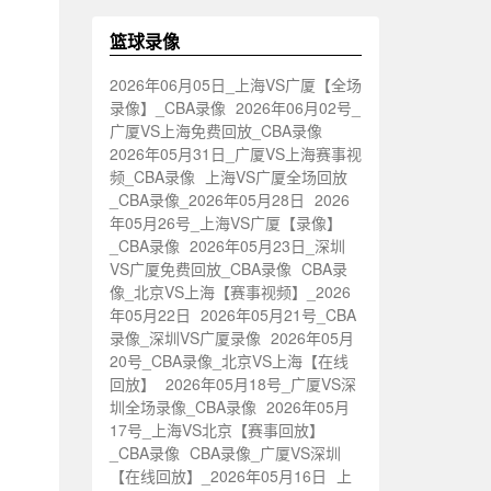
篮球录像
2026年06月05日_上海VS广厦【全场
录像】_CBA录像
2026年06月02号_
广厦VS上海免费回放_CBA录像
2026年05月31日_广厦VS上海赛事视
频_CBA录像
上海VS广厦全场回放
_CBA录像_2026年05月28日
2026
年05月26号_上海VS广厦【录像】
_CBA录像
2026年05月23日_深圳
VS广厦免费回放_CBA录像
CBA录
像_北京VS上海【赛事视频】_2026
年05月22日
2026年05月21号_CBA
录像_深圳VS广厦录像
2026年05月
20号_CBA录像_北京VS上海【在线
回放】
2026年05月18号_广厦VS深
圳全场录像_CBA录像
2026年05月
17号_上海VS北京【赛事回放】
_CBA录像
CBA录像_广厦VS深圳
【在线回放】_2026年05月16日
上