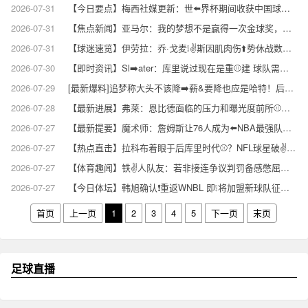
2026-07-31
【今日要点】梅西社媒更新：世⬅️界杯期间收获中国球迷满满的爱，⚾这对我意义非凡
2026-07-31
【焦点新闻】亚马尔：我的梦想不是赢得一次金球奖，而是赢得很多❗次金球奖
2026-07-31
【球迷速览】伊劳拉：乔·戈麦❕✌️斯因肌肉伤⬆️势休战数周，确定会错过英超开局阶段
2026-07-30
【即时资讯】Sl➡️ater：库里说过现在是重⚾建 球队需先养成冠军的习惯再谈争冠
2026-07-29
[最新爆料]追梦称大头不该降➡️薪&要降也应是哈特！后者回应：少盯着别⚽人钱包
2026-07-28
【最新进展】弗莱：恩比德面临的压力和曝光度前所⚾未有 在老詹身边他不敢偷懒
2026-07-27
【最新提要】魔术师：詹姆斯让76人成为⬅️NBA最强队之一 也是尼⭐克斯东部最大威胁⚽
2026-07-27
【热点直击】拉科布着眼于后库里时代⚾？NFL球星破✌️防：老子不当勇士球迷了⬆️！
2026-07-27
【体育趣闻】铁✌️人队友：若非接连争议判罚备感憋屈，姆本扎绝不会做冲⭐动举动
2026-07-27
【今日体坛】韩旭确认❗重返WNBL 即❕将加盟新球队征战 2026-27赛季
首页
上一页
1
2
3
4
5
下一页
末页
足球直播