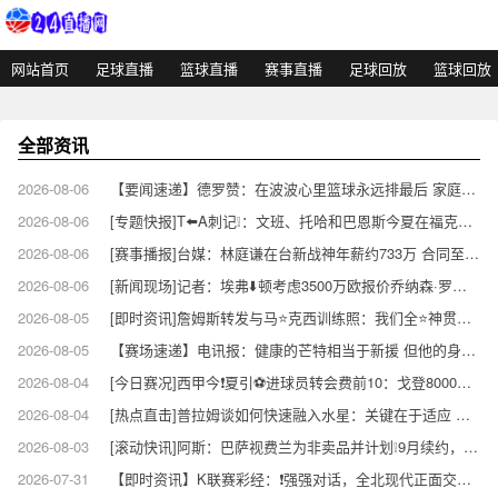
网站首页
足球直播
篮球直播
赛事直播
足球回放
篮球回放
全部资讯
2026-08-06
【要闻速递】德罗赞：在波波心里篮球永远排最后 家庭和其他一切都在篮球之⬅️前
2026-08-06
[专题快报]T⬅️A刺记❕：文班、托哈和巴恩斯今夏在福克斯家里的健身房训练
2026-08-06
[赛事播报]台媒：林庭谦在台新战神年薪约733万 合同至少⚽3年&总价超过2096万
2026-08-06
[新闻现场]记者：埃弗⬇️顿考虑3500万欧报价乔纳森·罗，此前3000万欧报价遭拒
2026-08-05
[即时资讯]詹姆斯转发与马⭐克西训练照：我们全⭐神贯注！马克西竞选总统吧
2026-08-05
【赛场速递】电讯报：健康的芒特相当于新援 但他的身体始终是卡❕里克心头隐患
2026-08-04
[今日赛况]西甲今❗夏引⚽进球员转会费前10：戈登8000万欧第一，皇萨竞包⬆️揽前八
2026-08-04
[热点直击]普拉姆谈如何快速融入水星：关键在于适应 我会努⬇️力快速学习
2026-08-03
[滚动快讯]阿斯：巴萨视费兰为非卖品并计划❕9月续约，未收到巴黎任何⬅️报价⬆️
2026-07-31
【即时资讯】K联赛彩经：❗强强对话，全北现代正面交锋首尔FC