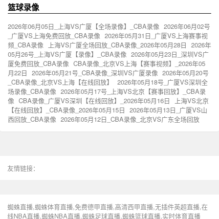
篮球录像
2026年06月05日_上海VS广厦【全场录像】_CBA录像
2026年06月02号
_广厦VS上海免费回放_CBA录像
2026年05月31日_广厦VS上海赛事视
频_CBA录像
上海VS广厦全场回放_CBA录像_2026年05月28日
2026年
05月26号_上海VS广厦【录像】_CBA录像
2026年05月23日_深圳VS广
厦免费回放_CBA录像
CBA录像_北京VS上海【赛事视频】_2026年05
月22日
2026年05月21号_CBA录像_深圳VS广厦录像
2026年05月20号
_CBA录像_北京VS上海【在线回放】
2026年05月18号_广厦VS深圳全
场录像_CBA录像
2026年05月17号_上海VS北京【赛事回放】_CBA录
像
CBA录像_广厦VS深圳【在线回放】_2026年05月16日
上海VS北京
【在线回放】_CBA录像_2026年05月15日
2026年05月13日_广厦VS山
西回放_CBA录像
2026年05月12日_CBA录像_北京VS广东全场回放
友情链接：
蜘蛛直播,蜘蛛体育直播,免费德甲直播,高清西甲直播,无插件英超直播,在
线NBA直播,蜘蛛NBA直播,蜘蛛足球直播,蜘蛛篮球直播,实时体育直播