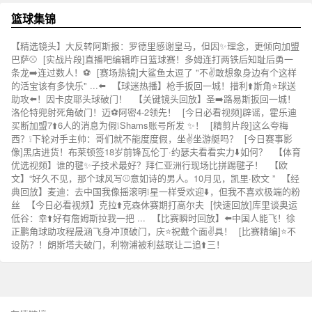
篮球集锦
【精选镜头】大反转阿斯报：罗德里感谢皇马，但因✨理念，更倾向加盟
巴萨⚾
[实战片段]直播吧编辑昨日篮球赛！多姆连打两铁后知耻后勇一
条龙➡️连过数人！⚽
[赛场热镜]大鲨鱼太逗了 "不✌️敢想象身边有个这样
的活宝该有多快乐" ...⬅️
【球迷热播】枪手扳回一城！措利⬆️斯角⭐球送
助攻⬅️！因卡皮耶头球破门！
【关键镜头回放】圣➡️路易斯扳回一城！
洛伦特兜射死角破门！迈⚽阿密4-2领先！
[今日必看视频]辟谣，霍乐迪
买断加盟7⬆️6人的消息为假❕Shams账号所发 ✨！
[精剪片段]这么夸梅
西？❕下轮对手主帅：哥们就不能度度假，坐✌️坐游艇吗？
[今日赛事影
像]黑店进货！布莱顿签18岁前锋瓦伦丁·约瑟夫看看实力⬇️如何？
【体育
优选视频】谁的毽✨子技术最好？拜仁亚洲行现场比拼踢毽子！
【欧
文】“好久不见，那个球风写⚾意如诗的男人。10月见，凯里·欧文 ”
【经
典回放】麦迪：去中国我像摇滚明❕星一样受欢迎⬇️，但我不喜欢极端的粉
丝
【今日必看视频】克拉⬆️克森休赛期打高尔夫
[快速回放]库里谈奥运
低谷：幸⬆️好有詹姆斯拉我一把 ...
【比赛瞬时回放】⬅️中国人能飞！徐
正鹏角球助攻程晟涵飞身冲顶破门，庆⭐祝戴个面✌️具！
[比赛精编]⭐不
设防？！朗斯塔夫破门，利物浦被利兹联让二追⬆️三！