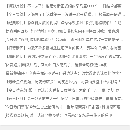
【精彩片段】不⬅️走了！维尼修斯正式续约皇马至2032年！终结全部离队流言！
【今日集锦】太诡异了！这球第一下没进一脸➡️疑惑，回放看原来是碰到了门将⚾
【经典瞬间】聪⚽明反被聪明误！点球停顿骗过门将罚进被取消！主裁掏黄牌伺候！
[比赛瞬时回放]虚心请教！⚾姆巴佩自曝频繁向⬇⚾️梅西讨教：我也想赢得一切
[今日爆点视频]这就叫单⚽兵！名场面：姆巴佩21年在诺坎⬅️普的帽子戏法！
【扣篮瞬间】为数不⚾多赢得兹拉坦尊重的男人！那些年的伊布＆梅西~✌️
【精彩瞬间】遇到C罗之前的乔治娜是如此青涩⚽：一个俏皮的邻家女孩~
[体育短片]幽默！马宁回⭐应“国安配马宁，能赢⚽阿根❗廷”神梗
[最新集锦]有些✌️高手你还没说➡️！采访沃克：你觉得谁的速度比你快？
【最新焦点视频】历史级转会？网友恶❕✨搞：阿森纳要签下维尼修斯！
【今日精选剪辑】C罗迷弟实锤昔日贡萨洛：大佬千千万，我只认C罗⚽这⬆️一个
【赛事回顾】最⬅️强清道夫之一！感受下巴雷西的终极防守，他是所有前锋➡️的噩梦
[今日热门剪辑]⚽米兰史上最强防守！当年塔索蒂+巴雷西+科斯塔库塔+马尔⚽蒂尼
[精彩赛事短片]球王认证马拉多纳：巴雷西是足坛最➡️伟大的后卫