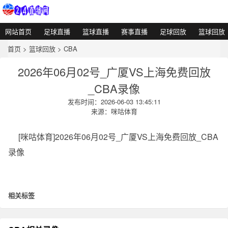
网站首页
足球直播
篮球直播
赛事直播
足球回放
篮球回放
首页
>
篮球回放
>
CBA
2026年06月02号_广厦VS上海免费回放
_CBA录像
发布时间：2026-06-03 13:45:11
来源：咪咕体育
[咪咕体育]2026年06月02号_广厦VS上海免费回放_CBA
录像
相关标签