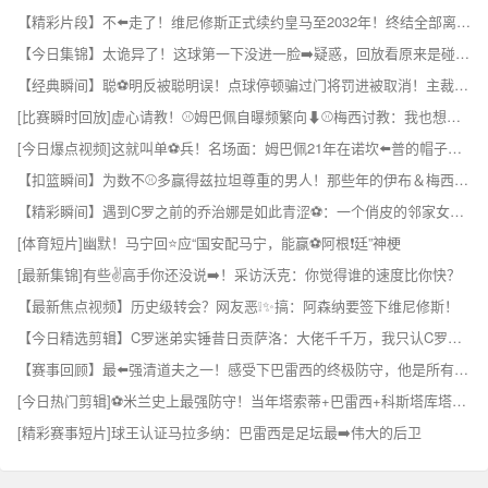
【精彩片段】不⬅️走了！维尼修斯正式续约皇马至2032年！终结全部离队流言！
【今日集锦】太诡异了！这球第一下没进一脸➡️疑惑，回放看原来是碰到了门将⚾
【经典瞬间】聪⚽明反被聪明误！点球停顿骗过门将罚进被取消！主裁掏黄牌伺候！
[比赛瞬时回放]虚心请教！⚾姆巴佩自曝频繁向⬇⚾️梅西讨教：我也想赢得一切
[今日爆点视频]这就叫单⚽兵！名场面：姆巴佩21年在诺坎⬅️普的帽子戏法！
【扣篮瞬间】为数不⚾多赢得兹拉坦尊重的男人！那些年的伊布＆梅西~✌️
【精彩瞬间】遇到C罗之前的乔治娜是如此青涩⚽：一个俏皮的邻家女孩~
[体育短片]幽默！马宁回⭐应“国安配马宁，能赢⚽阿根❗廷”神梗
[最新集锦]有些✌️高手你还没说➡️！采访沃克：你觉得谁的速度比你快？
【最新焦点视频】历史级转会？网友恶❕✨搞：阿森纳要签下维尼修斯！
【今日精选剪辑】C罗迷弟实锤昔日贡萨洛：大佬千千万，我只认C罗⚽这⬆️一个
【赛事回顾】最⬅️强清道夫之一！感受下巴雷西的终极防守，他是所有前锋➡️的噩梦
[今日热门剪辑]⚽米兰史上最强防守！当年塔索蒂+巴雷西+科斯塔库塔+马尔⚽蒂尼
[精彩赛事短片]球王认证马拉多纳：巴雷西是足坛最➡️伟大的后卫