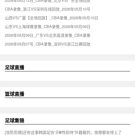
2026年05月12日_CBA录像_北京VS广东全场回放
CBA录像_浙江VS深圳在线回放_2026年05月10号
山西VS广厦【全场回放】_CBA录像_2026年05月10日
山东VS上海球赛录像_CBA录像_2026年05月09日
2026年05月09日_广东VS北京高清录像_CBA录像
2026年05月07号_CBA录像_深圳VS浙江比赛回放
足球直播
篮球直播
足球集锦
[攻防剪辑]还有这事韩国足协“✌⚽️性招待”外籍裁判，按摩都安排上了