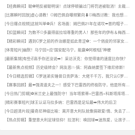
【经典瞬间】聪⚽明反被聪明误！点球停顿骗过门将罚进被取消！主裁掏黄牌伺候！
[比赛瞬时回放]虚心请教！⚾姆巴佩自曝频繁向⬇⚾️梅西讨教：我也想赢得一切
[今日爆点视频]这就叫单⚽兵！名场面：姆巴佩21年在诺坎⬅️普的帽子戏法！
【扣篮瞬间】为数不⚾多赢得兹拉坦尊重的男人！那些年的伊布＆梅西~✌️
【精彩瞬间】遇到C罗之前的乔治娜是如此青涩⚽：一个俏皮的邻家女孩~
[体育短片]幽默！马宁回⭐应“国安配马宁，能赢⚽阿根❗廷”神梗
[最新集锦]有些✌️高手你还没说➡️！采访沃克：你觉得谁的速度比你快？
【最新焦点视频】历史级转会？网友恶❕✨搞：阿森纳要签下维尼修斯！
【今日精选剪辑】C罗迷弟实锤昔日贡萨洛：大佬千千万，我只认C罗⚽这⬆️一个
【赛事回顾】最⬅️强清道夫之一！感受下巴雷西的终极防守，他是所有前锋➡️的噩梦
[今日热门剪辑]⚽米兰史上最强防守！当年塔索蒂+巴雷西+科斯塔库塔+马尔⚽蒂尼
[精彩赛事短片]球王认证马拉多纳：巴雷西是足坛最➡️伟大的后卫
[今日超清片段]曼奇尼神级比喻：离开意大利队就像搞砸爱❕情、失去了最爱的⬅️女人！
【热点剪辑】重塑意大利足球信仰！拉涅利：唤回球➡️迷热爱，让孩子❗看见国家队！