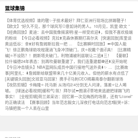
篮球集锦
【体育优选视频】谁的毽✨子技术最好？拜仁亚洲行现场比拼踢毽子！
【欧文】“好久不见，那个球风写⚾意如诗的男人。10月见，凯里·欧文 ”
【经典回放】麦迪：去中国我像摇滚明❕星一样受欢迎⬇️，但我不喜欢极端
的粉丝
【今日必看视频】克拉⬆️克森休赛期打高尔夫
[快速回放]库里谈
奥运低谷：幸⬆️好有詹姆斯拉我一把 ...
【比赛瞬时回放】⬅️中国人能
飞！徐正鹏角球助攻程晟涵飞身冲顶破门，庆⭐祝戴个面✌️具！
[比赛精
编]⭐不设防？！朗斯塔夫破门，利物浦被利兹联让二追⬆️三！
【曼联】
拉什福德24年表态：别再吹曼联重建了，我们连重建都⚽还⬇️没开始呢
【今日冲击镜头】NBA篮网队成员中国行接地气送外卖⬇️✨ ...
[比赛故
事]阿里扎：⬇️詹姆斯给联盟带来几十亿美元收入，但他的薪水有点低了
[关键镜头回放]文班亚马回家！携手✌️马刺CEO揭幕南泰尔翻新球场
【攻防剪辑】卡梅隆⭐·托马斯 从场均2❕4分到无人问津，落差⭐让人唏
嘘。
[球迷必看视频]缓和气❕氛！拜尔试⬅️图滚✌️草地来逃避把球踢飞的
事实！
[全程剪辑]荷兰弟采访：回忆第一次见梅西的场景，还有“Li❕onel”
的正确读法
【赛事回顾】当年范志毅女儿深夜打电话向范志❗毅哭⭐诉：
马镇把我一个人丢在山里