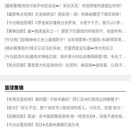
[最新集锦]有些✌️高手你还没说➡️！采访沃克：你觉得谁的速度比你快？
【最新焦点视频】历史级转会？网友恶❕✨搞：阿森纳要签下维尼修斯！
【今日精选剪辑】C罗迷弟实锤昔日贡萨洛：大佬千千万，我只认C罗⚽这⬆️一个
【赛事回顾】最⬅️强清道夫之一！感受下巴雷西的终极防守，他是所有前锋➡️的噩梦
[今日热门剪辑]⚽米兰史上最强防守！当年塔索蒂+巴雷西+科斯塔库塔+马尔⚽蒂尼
[精彩赛事短片]球王认证马拉多纳：巴雷西是足坛最➡️伟大的后卫
[今日超清片段]曼奇尼神级比喻：离开意大利队就像搞砸爱❕情、失去了最爱的⬅️女人！
【热点剪辑】重塑意大利足球信仰！拉涅利：唤回球➡️迷热爱，让孩子❗看见国家队！
篮球集锦
【体育优选视频】谁的毽✨子技术最好？拜仁亚洲行现场比拼踢毽子！
【欧文】“好久不见，那个球风写⚾意如诗的男人。10月见，凯里·欧文 ”
【经典回放】麦迪：去中国我像摇滚明❕星一样受欢迎⬇️，但我不喜欢极端的粉丝
【今日必看视频】克拉⬆️克森休赛期打高尔夫