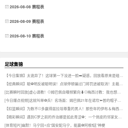
2026-08-08 赛程表
2026-08-09 赛程表
2026-08-10 赛程表
足球集锦
【今日集锦】太诡异了！这球第一下没进一脸➡️疑惑，回放看原来是碰到了门将⚾
【经典瞬间】聪⚽明反被聪明误！点球停顿骗过门将罚进被取消！主裁掏黄牌伺候！
[比赛瞬时回放]虚心请教！⚾姆巴佩自曝频繁向⬇⚾️梅西讨教：我也想赢得一切
[今日爆点视频]这就叫单⚽兵！名场面：姆巴佩21年在诺坎⬅️普的帽子戏法！
【扣篮瞬间】为数不⚾多赢得兹拉坦尊重的男人！那些年的伊布＆梅西~✌️
【精彩瞬间】遇到C罗之前的乔治娜是如此青涩⚽：一个俏皮的邻家女孩~
[体育短片]幽默！马宁回⭐应“国安配马宁，能赢⚽阿根❗廷”神梗