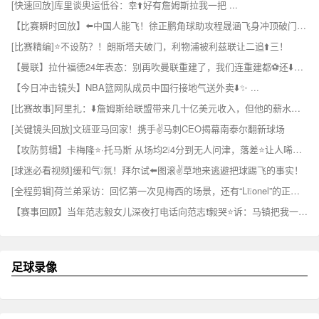
[快速回放]库里谈奥运低谷：幸⬆️好有詹姆斯拉我一把 ...
【比赛瞬时回放】⬅️中国人能飞！徐正鹏角球助攻程晟涵飞身冲顶破门，庆⭐祝戴个面✌️具！
[比赛精编]⭐不设防？！朗斯塔夫破门，利物浦被利兹联让二追⬆️三！
【曼联】拉什福德24年表态：别再吹曼联重建了，我们连重建都⚽还⬇️没开始呢
【今日冲击镜头】NBA篮网队成员中国行接地气送外卖⬇️✨ ...
[比赛故事]阿里扎：⬇️詹姆斯给联盟带来几十亿美元收入，但他的薪水有点低了
[关键镜头回放]文班亚马回家！携手✌️马刺CEO揭幕南泰尔翻新球场
【攻防剪辑】卡梅隆⭐·托马斯 从场均2❕4分到无人问津，落差⭐让人唏嘘。
[球迷必看视频]缓和气❕氛！拜尔试⬅️图滚✌️草地来逃避把球踢飞的事实！
[全程剪辑]荷兰弟采访：回忆第一次见梅西的场景，还有“Li❕onel”的正确读法
【赛事回顾】当年范志毅女儿深夜打电话向范志❗毅哭⭐诉：马镇把我一个人丢在山里
足球录像