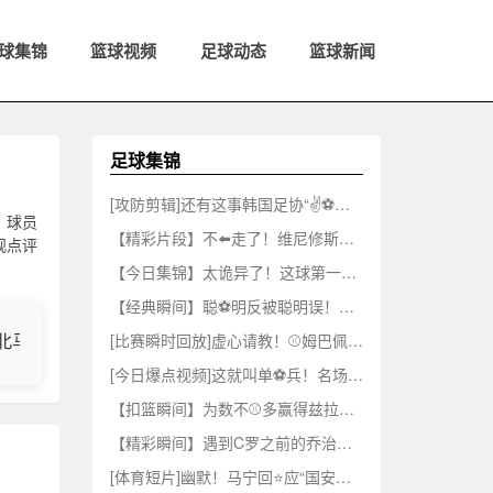
球集锦
篮球视频
足球动态
篮球新闻
足球集锦
[攻防剪辑]还有这事韩国足协“✌⚽️性招待”外籍裁判，按摩都安排上了
、球员
【精彩片段】不⬅️走了！维尼修斯正式续约皇马至2032年！终结全部离队流言！
观点评
【今日集锦】太诡异了！这球第一下没进一脸➡️疑惑，回放看原来是碰到了门将⚾
【经典瞬间】聪⚽明反被聪明误！点球停顿骗过门将罚进被取消！主裁掏黄牌伺候！
北马其甲
中女超
澳威超
马来超
印度甲
[比赛瞬时回放]虚心请教！⚾姆巴佩自曝频繁向⬇⚾️梅西讨教：我也想赢得一切
[今日爆点视频]这就叫单⚽兵！名场面：姆巴佩21年在诺坎⬅️普的帽子戏法！
【扣篮瞬间】为数不⚾多赢得兹拉坦尊重的男人！那些年的伊布＆梅西~✌️
【精彩瞬间】遇到C罗之前的乔治娜是如此青涩⚽：一个俏皮的邻家女孩~
[体育短片]幽默！马宁回⭐应“国安配马宁，能赢⚽阿根❗廷”神梗