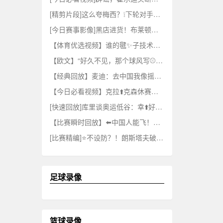
[精剪片段]这么夸梅西？❕下轮对手主帅：哥们就不能度度假，坐✌️坐游艇吗？
[今日赛事影像]黑店进货！布莱顿签18岁前锋瓦伦丁·约瑟夫看看实力⬇️如何？
【体育优选视频】谁的毽✨子技术最好？拜仁亚洲行现场比拼踢毽子！
【欧文】“好久不见，那个球风写⚾意如诗的男人。10月见，凯里·欧文 ”
【经典回放】麦迪：去中国我像摇滚明❕星一样受欢迎⬇️，但我不喜欢极端的粉丝
【今日必看视频】克拉⬆️克森休赛期打高尔夫
[快速回放]库里谈奥运低谷：幸⬆️好有詹姆斯拉我一把 ...
【比赛瞬时回放】⬅️中国人能飞！徐正鹏角球助攻程晟涵飞身冲顶破门，庆⭐祝戴个面✌️具！
[比赛精编]⭐不设防？！朗斯塔夫破门，利物浦被利兹联让二追⬆️三！
足球录像
篮球录像