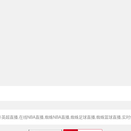
英超直播,在线NBA直播,蜘蛛NBA直播,蜘蛛足球直播,蜘蛛篮球直播,实