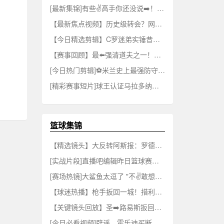
[最新集锦]有些✌️高手你还没说➡️！采访沃克：你觉得谁的速度比你快？
【最新焦点视频】历史级转会？网友恶❕✨搞：阿森纳要签下维尼修斯！
【今日精选剪辑】C罗迷弟实锤昔日贡萨洛：大佬千千万，我只认C罗⚽这⬆️一个
【赛事回顾】最⬅️强清道夫之一！感受下巴雷西的终极防守，他是所有前锋➡️的噩梦
[今日热门剪辑]⚽米兰史上最强防守！当年塔索蒂+巴雷西+科斯塔库塔+马尔⚽蒂尼
[精彩赛事短片]球王认证马拉多纳：巴雷西是足坛最➡️伟大的后卫
篮球集锦
【精选镜头】大反转阿斯报：罗德里感谢皇马，但因✨理念，更倾向加盟巴萨⚾
[实战片段]直播吧编辑昨日篮球赛！多姆连打两铁后知耻后勇一条龙➡️连过数人！⚽
[赛场热镜]大鲨鱼太逗了 "不✌️敢想象身边有个这样的活宝该有多快乐" ...⬅️
【球迷热播】枪手扳回一城！措利⬆️斯角⭐球送助攻⬅️！因卡皮耶头球破门！
【关键镜头回放】圣➡️路易斯扳回一城！洛伦特兜射死角破门！迈⚽阿密4-2领先！
[今日必看视频]辟谣，霍乐迪买断加盟7⬆️6人的消息为假❕Shams账号所发 ✨！