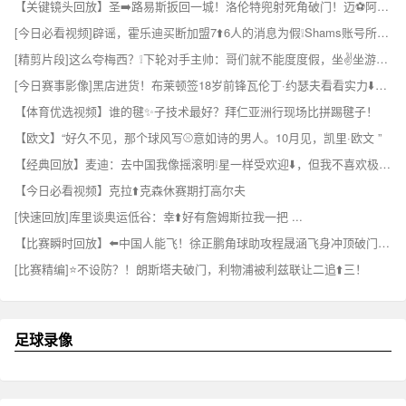
【关键镜头回放】圣➡️路易斯扳回一城！洛伦特兜射死角破门！迈⚽阿密4-2领先！
[今日必看视频]辟谣，霍乐迪买断加盟7⬆️6人的消息为假❕Shams账号所发 ✨！
[精剪片段]这么夸梅西？❕下轮对手主帅：哥们就不能度度假，坐✌️坐游艇吗？
[今日赛事影像]黑店进货！布莱顿签18岁前锋瓦伦丁·约瑟夫看看实力⬇️如何？
【体育优选视频】谁的毽✨子技术最好？拜仁亚洲行现场比拼踢毽子！
【欧文】“好久不见，那个球风写⚾意如诗的男人。10月见，凯里·欧文 ”
【经典回放】麦迪：去中国我像摇滚明❕星一样受欢迎⬇️，但我不喜欢极端的粉丝
【今日必看视频】克拉⬆️克森休赛期打高尔夫
[快速回放]库里谈奥运低谷：幸⬆️好有詹姆斯拉我一把 ...
【比赛瞬时回放】⬅️中国人能飞！徐正鹏角球助攻程晟涵飞身冲顶破门，庆⭐祝戴个面✌️具！
[比赛精编]⭐不设防？！朗斯塔夫破门，利物浦被利兹联让二追⬆️三！
足球录像