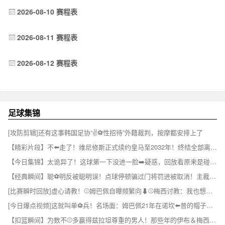
2026-08-10 赛程表
2026-08-11 赛程表
2026-08-12 赛程表
足球集锦
[攻防剪辑]还有这事韩国足协“✌⚽️性招待”外籍裁判，按摩都安排上了
【精彩片段】不⬅️走了！维尼修斯正式续约皇马至2032年！终结全部离队流言！
【今日集锦】太诡异了！这球第一下没进一脸➡️疑惑，回放看原来是碰到了门将⚾
【经典瞬间】聪⚽明反被聪明误！点球停顿骗过门将罚进被取消！主裁掏黄牌伺候！
[比赛瞬时回放]虚心请教！⚾姆巴佩自曝频繁向⬇⚾️梅西讨教：我也想赢得一切
[今日爆点视频]这就叫单⚽兵！名场面：姆巴佩21年在诺坎⬅️普的帽子戏法！
【扣篮瞬间】为数不⚾多赢得兹拉坦尊重的男人！那些年的伊布＆梅西~✌️