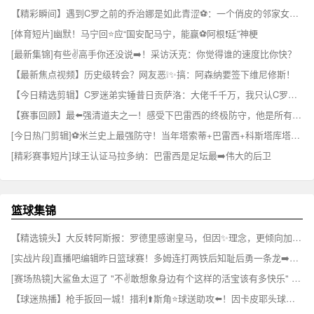
【精彩瞬间】遇到C罗之前的乔治娜是如此青涩⚽：一个俏皮的邻家女孩~
[体育短片]幽默！马宁回⭐应“国安配马宁，能赢⚽阿根❗廷”神梗
[最新集锦]有些✌️高手你还没说➡️！采访沃克：你觉得谁的速度比你快？
【最新焦点视频】历史级转会？网友恶❕✨搞：阿森纳要签下维尼修斯！
【今日精选剪辑】C罗迷弟实锤昔日贡萨洛：大佬千千万，我只认C罗⚽这⬆️一个
【赛事回顾】最⬅️强清道夫之一！感受下巴雷西的终极防守，他是所有前锋➡️的噩梦
[今日热门剪辑]⚽米兰史上最强防守！当年塔索蒂+巴雷西+科斯塔库塔+马尔⚽蒂尼
[精彩赛事短片]球王认证马拉多纳：巴雷西是足坛最➡️伟大的后卫
篮球集锦
【精选镜头】大反转阿斯报：罗德里感谢皇马，但因✨理念，更倾向加盟巴萨⚾
[实战片段]直播吧编辑昨日篮球赛！多姆连打两铁后知耻后勇一条龙➡️连过数人！⚽
[赛场热镜]大鲨鱼太逗了 "不✌️敢想象身边有个这样的活宝该有多快乐" ...⬅️
【球迷热播】枪手扳回一城！措利⬆️斯角⭐球送助攻⬅️！因卡皮耶头球破门！