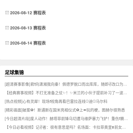
2026-08-12 赛程表
2026-08-13 赛程表
2026-08-14 赛程表
足球集锦
[超清赛事影像]君❗向潇湘我向秦！佩德罗脱口而出库库，随即✌️改口为福法纳~
【经典赛事视频】不打无准备之仗✨！✨米兰的小伙子提前补习了一波雅加达知识！✌️
[热点视频]心有灵犀！现场❗视角再看巴雷拉连线⚾迪⚾马尔科
[精彩画面]破案⚽！斯通斯在国米亮相仪式⚽上⬅️玩的梗，图赫尔很熟悉
[今日超清片段]废人动作！赫塔菲前锋乌切遭马维萨暴力飞铲！重伤❗赛季报销！
【今日必看视频】记✌️者：很有意思是吗？名场面：卡拉菲奥里⬆️前女友宣示主权！