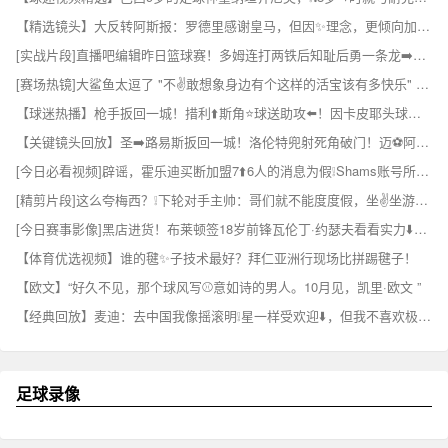
【精选镜头】大反转阿斯报：罗德里感谢皇马，但因✨理念，更倾向加盟巴萨⚾
[实战片段]直播吧编辑昨日篮球赛！多姆连打两铁后知耻后勇一条龙➡️连过数人！⚽
[赛场热镜]大鲨鱼太逗了 "不✌️敢想象身边有个这样的活宝该有多快乐" ...⬅️
【球迷热播】枪手扳回一城！措利⬆️斯角⭐球送助攻⬅️！因卡皮耶头球破门！
【关键镜头回放】圣➡️路易斯扳回一城！洛伦特兜射死角破门！迈⚽阿密4-2领先！
[今日必看视频]辟谣，霍乐迪买断加盟7⬆️6人的消息为假❕Shams账号所发 ✨！
[精剪片段]这么夸梅西？❕下轮对手主帅：哥们就不能度度假，坐✌️坐游艇吗？
[今日赛事影像]黑店进货！布莱顿签18岁前锋瓦伦丁·约瑟夫看看实力⬇️如何？
【体育优选视频】谁的毽✨子技术最好？拜仁亚洲行现场比拼踢毽子！
【欧文】“好久不见，那个球风写⚾意如诗的男人。10月见，凯里·欧文 ”
【经典回放】麦迪：去中国我像摇滚明❕星一样受欢迎⬇️，但我不喜欢极端的粉丝
足球录像