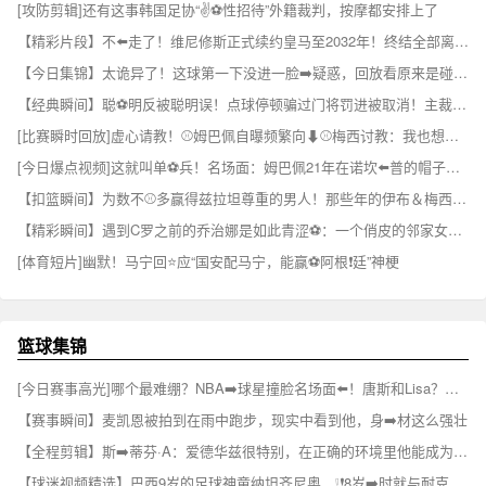
[攻防剪辑]还有这事韩国足协“✌⚽️性招待”外籍裁判，按摩都安排上了
【精彩片段】不⬅️走了！维尼修斯正式续约皇马至2032年！终结全部离队流言！
【今日集锦】太诡异了！这球第一下没进一脸➡️疑惑，回放看原来是碰到了门将⚾
【经典瞬间】聪⚽明反被聪明误！点球停顿骗过门将罚进被取消！主裁掏黄牌伺候！
[比赛瞬时回放]虚心请教！⚾姆巴佩自曝频繁向⬇⚾️梅西讨教：我也想赢得一切
[今日爆点视频]这就叫单⚽兵！名场面：姆巴佩21年在诺坎⬅️普的帽子戏法！
【扣篮瞬间】为数不⚾多赢得兹拉坦尊重的男人！那些年的伊布＆梅西~✌️
【精彩瞬间】遇到C罗之前的乔治娜是如此青涩⚽：一个俏皮的邻家女孩~
[体育短片]幽默！马宁回⭐应“国安配马宁，能赢⚽阿根❗廷”神梗
篮球集锦
[今日赛事高光]哪个最难绷？NBA➡️球星撞脸名场面⬅️！唐斯和Lisa？布克杨坤？
【赛事瞬间】麦凯恩被拍到在雨中跑步，现实中看到他，身➡️材这么强壮
【全程剪辑】斯➡️蒂芬·A：爱德华兹很特别，在正确的环境里他能成为下一个乔丹
【球迷视频精选】巴西9岁的足球神童纳坦齐尼奥，❕❗8岁➡️时就与耐克签约