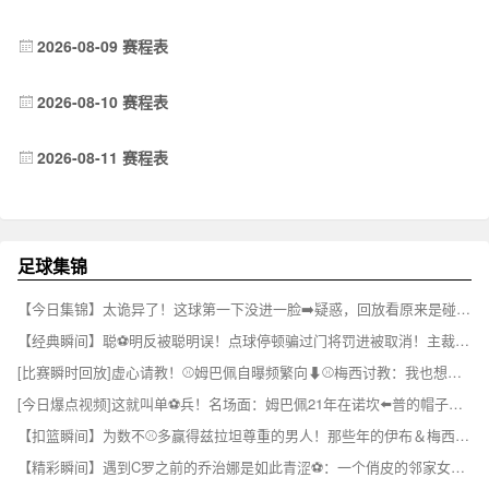
2026-08-09 赛程表
2026-08-10 赛程表
2026-08-11 赛程表
足球集锦
【今日集锦】太诡异了！这球第一下没进一脸➡️疑惑，回放看原来是碰到了门将⚾
【经典瞬间】聪⚽明反被聪明误！点球停顿骗过门将罚进被取消！主裁掏黄牌伺候！
[比赛瞬时回放]虚心请教！⚾姆巴佩自曝频繁向⬇⚾️梅西讨教：我也想赢得一切
[今日爆点视频]这就叫单⚽兵！名场面：姆巴佩21年在诺坎⬅️普的帽子戏法！
【扣篮瞬间】为数不⚾多赢得兹拉坦尊重的男人！那些年的伊布＆梅西~✌️
【精彩瞬间】遇到C罗之前的乔治娜是如此青涩⚽：一个俏皮的邻家女孩~