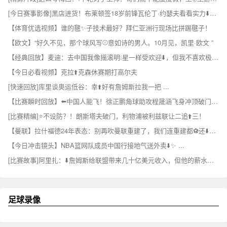
[今日赛事影像]黑店进货！布莱顿签18岁前锋瓦伦丁·约瑟夫看看实力⬇️如何？
【体育优选视频】谁的毽✨子技术最好？拜仁亚洲行现场比拼踢毽子！
【欧文】“好久不见，那个球风写⚾意如诗的男人。10月见，凯里·欧文 ”
【经典回放】麦迪：去中国我像摇滚明❕星一样受欢迎⬇️，但我不喜欢极端的粉丝
【今日必看视频】克拉⬆️克森休赛期打高尔夫
[快速回放]库里谈奥运低谷：幸⬆️好有詹姆斯拉我一把 ...
【比赛瞬时回放】⬅️中国人能飞！徐正鹏角球助攻程晟涵飞身冲顶破门，庆⭐祝戴个面✌️具！
[比赛精编]⭐不设防？！朗斯塔夫破门，利物浦被利兹联让二追⬆️三！
【曼联】拉什福德24年表态：别再吹曼联重建了，我们连重建都⚽还⬇️没开始呢
【今日冲击镜头】NBA篮网队成员中国行接地气送外卖⬇️✨ ...
[比赛故事]阿里扎：⬇️詹姆斯给联盟带来几十亿美元收入，但他的薪水有点低了
足球录像