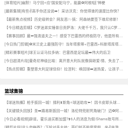
[体育短片]幽默！马宁回⭐应“国安配马宁，能赢⚽阿根❗廷”神梗
[最新集锦]有些✌️高手你还没说➡️！采访沃克：你觉得谁的速度比你快？
【最新焦点视频】历史级转会？网友恶❕✨搞：阿森纳要签下维尼修斯！
【今日精选剪辑】C罗迷弟实锤昔日贡萨洛：大佬千千万，我只认C罗⚽这⬆️一个
【赛事回顾】最⬅️强清道夫之一！感受下巴雷西的终极防守，他是所有前锋➡️的噩梦
[今日热门剪辑]⚽米兰史上最强防守！当年塔索蒂+巴雷西+科斯塔库塔+马尔⚽蒂尼
[精彩赛事短片]球王认证马拉多纳：巴雷西是足坛最➡️伟大的后卫
[今日超清片段]曼奇尼神级比喻：离开意大利队就像搞砸爱❕情、失去了最爱的⬅️女人！
【热点剪辑】重塑意大利足球信仰！拉涅利：唤回球➡️迷热爱，让孩子❗看见国家队！
篮球集锦
【球迷热播】枪手扳回一城！措利⬆️斯角⭐球送助攻⬅️！因卡皮耶头球破门！
【关键镜头回放】圣➡️路易斯扳回一城！洛伦特兜射死角破门！迈⚽阿密4-2领先！
[今日必看视频]辟谣，霍乐迪买断加盟7⬆️6人的消息为假❕Shams账号所发 ✨！
[精剪片段]这么夸梅西？❕下轮对手主帅：哥们就不能度度假，坐✌️坐游艇吗？