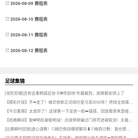
2026-08-09 赛程表
2026-08-10 赛程表
2026-08-11 赛程表
2026-08-12 赛程表
足球集锦
[攻防剪辑]还有这事韩国足协“✌⚽️性招待”外籍裁判，按摩都安排上了
【精彩片段】不⬅️走了！维尼修斯正式续约皇马至2032年！终结全部离队流言！
【今日集锦】太诡异了！这球第一下没进一脸➡️疑惑，回放看原来是碰到了门将⚾
【经典瞬间】聪⚽明反被聪明误！点球停顿骗过门将罚进被取消！主裁掏黄牌伺候！
[比赛瞬时回放]虚心请教！⚾姆巴佩自曝频繁向⬇⚾️梅西讨教：我也想赢得一切
[今日爆点视频]这就叫单⚽兵！名场面：姆巴佩21年在诺坎⬅️普的帽子戏法！