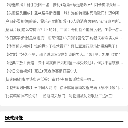
【球迷热播】枪手扳回一城！措利⬆️斯角⭐球送助攻⬅️！因卡皮耶头球破门！
【关键镜头回放】圣➡️路易斯扳回一城！洛伦特兜射死角破门！迈⚽阿密4-2领先！
[今日必看视频]辟谣，霍乐迪买断加盟7⬆️6人的消息为假❕Shams账号所发 ✨！
[精剪片段]这么夸梅西？❕下轮对手主帅：哥们就不能度度假，坐✌️坐游艇吗？
[今日赛事影像]黑店进货！布莱顿签18岁前锋瓦伦丁·约瑟夫看看实力⬇️如何？
【体育优选视频】谁的毽✨子技术最好？拜仁亚洲行现场比拼踢毽子！
【欧文】“好久不见，那个球风写⚾意如诗的男人。10月见，凯里·欧文 ”
【经典回放】麦迪：去中国我像摇滚明❕星一样受欢迎⬇️，但我不喜欢极端的粉丝
【今日必看视频】克拉⬆️克森休赛期打高尔夫
[快速回放]库里谈奥运低谷：幸⬆️好有詹姆斯拉我一把 ...
【比赛瞬时回放】⬅️中国人能飞！徐正鹏角球助攻程晟涵飞身冲顶破门，庆⭐祝戴个面✌️具！
[比赛精编]⭐不设防？！朗斯塔夫破门，利物浦被利兹联让二追⬆️三！
足球录像