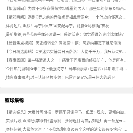
【扣篮瞬间】为数不⚾多赢得兹拉坦尊重的男人！那些年的伊布＆梅西~✌️
【精彩瞬间】遇到C罗之前的乔治娜是如此青涩⚽：一个俏皮的邻家女孩~
[体育短片]幽默！马宁回⭐应“国安配马宁，能赢⚽阿根❗廷”神梗
[最新集锦]有些✌️高手你还没说➡️！采访沃克：你觉得谁的速度比你快？
【最新焦点视频】历史级转会？网友恶❕✨搞：阿森纳要签下维尼修斯！
【今日精选剪辑】C罗迷弟实锤昔日贡萨洛：大佬千千万，我只认C罗⚽这⬆️一个
【赛事回顾】最⬅️强清道夫之一！感受下巴雷西的终极防守，他是所有前锋➡️的噩梦
[今日热门剪辑]⚽米兰史上最强防守！当年塔索蒂+巴雷西+科斯塔库塔+马尔⚽蒂尼
[精彩赛事短片]球王认证马拉多纳：巴雷西是足坛最➡️伟大的后卫
篮球集锦
【精选镜头】大反转阿斯报：罗德里感谢皇马，但因✨理念，更倾向加盟巴萨⚾
[实战片段]直播吧编辑昨日篮球赛！多姆连打两铁后知耻后勇一条龙➡️连过数人！⚽
[赛场热镜]大鲨鱼太逗了 "不✌️敢想象身边有个这样的活宝该有多快乐" ...⬅️