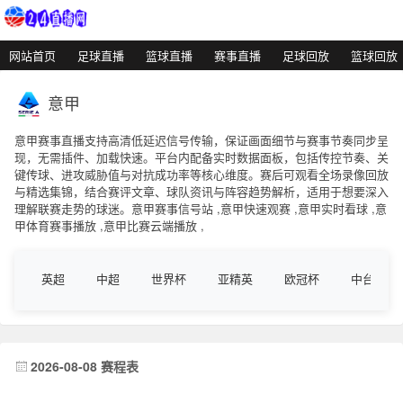
网站首页
足球直播
篮球直播
赛事直播
足球回放
篮球回放
意甲
意甲赛事直播支持高清低延迟信号传输，保证画面细节与赛事节奏同步呈
现，无需插件、加载快速。平台内配备实时数据面板，包括传控节奏、关
键传球、进攻威胁值与对抗成功率等核心维度。赛后可观看全场录像回放
与精选集锦，结合赛评文章、球队资讯与阵容趋势解析，适用于想要深入
理解联赛走势的球迷。意甲赛事信号站 ,意甲快速观赛 ,意甲实时看球 ,意
甲体育赛事播放 ,意甲比赛云端播放 ,
英超
中超
世界杯
亚精英
欧冠杯
中台联
2026-08-08 赛程表