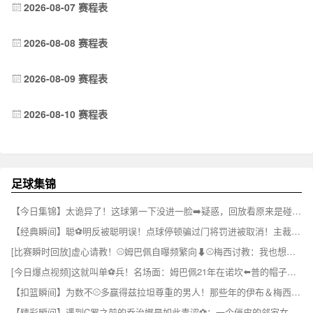
2026-08-07 赛程表
2026-08-08 赛程表
2026-08-09 赛程表
2026-08-10 赛程表
足球集锦
【今日集锦】太诡异了！这球第一下没进一脸➡️疑惑，回放看原来是碰到了门将⚾
【经典瞬间】聪⚽明反被聪明误！点球停顿骗过门将罚进被取消！主裁掏黄牌伺候！
[比赛瞬时回放]虚心请教！⚾姆巴佩自曝频繁向⬇⚾️梅西讨教：我也想赢得一切
[今日爆点视频]这就叫单⚽兵！名场面：姆巴佩21年在诺坎⬅️普的帽子戏法！
【扣篮瞬间】为数不⚾多赢得兹拉坦尊重的男人！那些年的伊布＆梅西~✌️
【精彩瞬间】遇到C罗之前的乔治娜是如此青涩⚽：一个俏皮的邻家女孩~