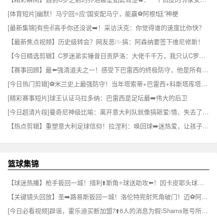
[体育短片]幽默！马宁回⭐应“国安配马宁，能赢⚽阿根❗廷”神梗
[最新集锦]有些✌️高手你还没说➡️！采访沃克：你觉得谁的速度比你快？
【最新焦点视频】历史级转会？网友恶❕✨搞：阿森纳要签下维尼修斯！
【今日精选剪辑】C罗迷弟实锤昔日贡萨洛：大佬千千万，我只认C罗⚽这⬆️一个
【赛事回顾】最⬅️强清道夫之一！感受下巴雷西的终极防守，他是所有前锋➡️的噩梦
[今日热门剪辑]⚽米兰史上最强防守！当年塔索蒂+巴雷西+科斯塔库塔+马尔⚽蒂尼
[精彩赛事短片]球王认证马拉多纳：巴雷西是足坛最➡️伟大的后卫
[今日超清片段]曼奇尼神级比喻：离开意大利队就像搞砸爱❕情、失去了最爱的⬅️女人！
【热点剪辑】重塑意大利足球信仰！拉涅利：唤回球➡️迷热爱，让孩子❗看见国家队！
篮球集锦
【球迷热播】枪手扳回一城！措利⬆️斯角⭐球送助攻⬅️！因卡皮耶头球破门！
【关键镜头回放】圣➡️路易斯扳回一城！洛伦特兜射死角破门！迈⚽阿密4-2领先！
[今日必看视频]辟谣，霍乐迪买断加盟7⬆️6人的消息为假❕Shams账号所发 ✨！