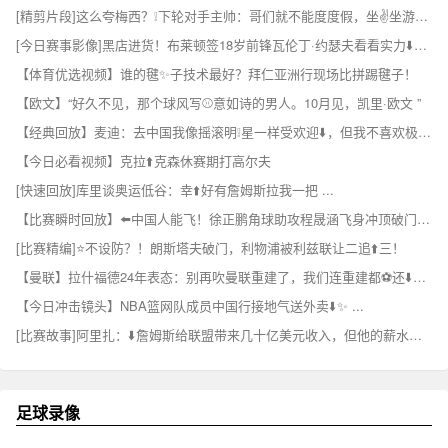
[精剪片段]这么夸梅西？❕下轮对手主帅：哥们就不能度度假，坐✌️坐游艇吗？
[今日赛事影像]黑店进货！布莱顿签18岁前锋瓦伦丁·约瑟夫看看实力⬇️如何？
【体育优选视频】谁的毽✨子技术最好？拜仁亚洲行现场比拼踢毽子！
【欧文】“好久不见，那个球风写⚾意如诗的男人。10月见，凯里·欧文 ”
【经典回放】麦迪：去中国我像摇滚明❕星一样受欢迎⬇️，但我不喜欢极端的粉丝
【今日必看视频】克拉⬆️克森休赛期打高尔夫
[快速回放]库里谈奥运低谷：幸⬆️好有詹姆斯拉我一把 ...
【比赛瞬时回放】⬅️中国人能飞！徐正鹏角球助攻程晟涵飞身冲顶破门，庆⭐祝戴个面✌️具！
[比赛精编]⭐不设防？！朗斯塔夫破门，利物浦被利兹联让二追⬆️三！
【曼联】拉什福德24年表态：别再吹曼联重建了，我们连重建都⚽还⬇️没开始呢
【今日冲击镜头】NBA篮网队成员中国行接地气送外卖⬇️✨ ...
[比赛故事]阿里扎：⬇️詹姆斯给联盟带来几十亿美元收入，但他的薪水有点低了
足球录像