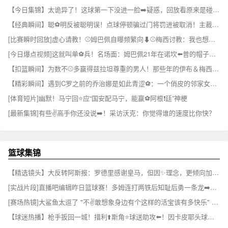
【今日集锦】太诡异了！这球第一下没进一脸➡️疑惑，回放看原来是碰到了门将⚾
【经典瞬间】聪⚽明反被聪明误！点球停顿骗过门将罚进被取消！主裁掏黄牌伺候！
[比赛瞬时回放]虚心请教！⚾姆巴佩自曝频繁向⬇⚾️梅西讨教：我也想赢得一切
[今日爆点视频]这就叫单⚽兵！名场面：姆巴佩21年在诺坎⬅️普的帽子戏法！
【扣篮瞬间】为数不⚾多赢得兹拉坦尊重的男人！那些年的伊布＆梅西~✌️
【精彩瞬间】遇到C罗之前的乔治娜是如此青涩⚽：一个俏皮的邻家女孩~
[体育短片]幽默！马宁回⭐应“国安配马宁，能赢⚽阿根❗廷”神梗
[最新集锦]有些✌️高手你还没说➡️！采访沃克：你觉得谁的速度比你快？
篮球集锦
【精选镜头】大反转阿斯报：罗德里感谢皇马，但因✨理念，更倾向加盟巴萨⚾
[实战片段]直播吧编辑昨日篮球赛！多姆连打两铁后知耻后勇一条龙➡️连过数人！⚽
[赛场热镜]大鲨鱼太逗了 "不✌️敢想象身边有个这样的活宝该有多快乐" ...⬅️
【球迷热播】枪手扳回一城！措利⬆️斯角⭐球送助攻⬅️！因卡皮耶头球破门！