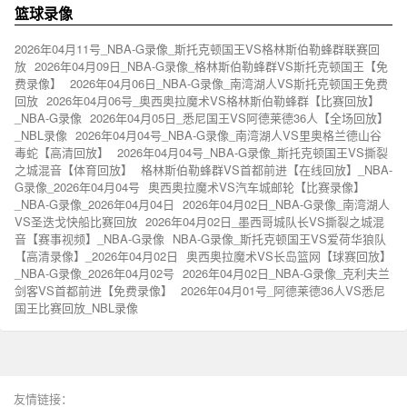
篮球录像
2026年04月11号_NBA-G录像_斯托克顿国王VS格林斯伯勒蜂群联赛回
放
2026年04月09日_NBA-G录像_格林斯伯勒蜂群VS斯托克顿国王【免
费录像】
2026年04月06日_NBA-G录像_南湾湖人VS斯托克顿国王免费
回放
2026年04月06号_奥西奥拉魔术VS格林斯伯勒蜂群【比赛回放】
_NBA-G录像
2026年04月05日_悉尼国王VS阿德莱德36人【全场回放】
_NBL录像
2026年04月04号_NBA-G录像_南湾湖人VS里奥格兰德山谷
毒蛇【高清回放】
2026年04月04号_NBA-G录像_斯托克顿国王VS撕裂
之城混音【体育回放】
格林斯伯勒蜂群VS首都前进【在线回放】_NBA-
G录像_2026年04月04号
奥西奥拉魔术VS汽车城邮轮【比赛录像】
_NBA-G录像_2026年04月04日
2026年04月02日_NBA-G录像_南湾湖人
VS圣迭戈快船比赛回放
2026年04月02日_墨西哥城队长VS撕裂之城混
音【赛事视频】_NBA-G录像
NBA-G录像_斯托克顿国王VS爱荷华狼队
【高清录像】_2026年04月02日
奥西奥拉魔术VS长岛篮网【球赛回放】
_NBA-G录像_2026年04月02号
2026年04月02日_NBA-G录像_克利夫兰
剑客VS首都前进【免费录像】
2026年04月01号_阿德莱德36人VS悉尼
国王比赛回放_NBL录像
友情链接：