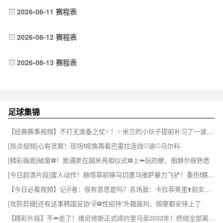
2026-08-11 赛程表
2026-08-12 赛程表
2026-08-13 赛程表
足球集锦
【经典赛事视频】不打无准备之仗✨！✨米兰的小伙子提前补习了一波雅加达知识！✌️
[热点视频]心有灵犀！现场❗视角再看巴雷拉连线⚾迪⚾马尔科
[精彩画面]破案⚽！斯通斯在国米亮相仪式⚽上⬅️玩的梗，图赫尔很熟悉
[今日超清片段]废人动作！赫塔菲前锋乌切遭马维萨暴力飞铲！重伤❗赛季报销！
【今日必看视频】记✌️者：很有意思是吗？名场面：卡拉菲奥里⬆️前女友宣示主权！
[攻防剪辑]还有这事韩国足协“✌⚽️性招待”外籍裁判，按摩都安排上了
【精彩片段】不⬅️走了！维尼修斯正式续约皇马至2032年！终结全部离队流言！