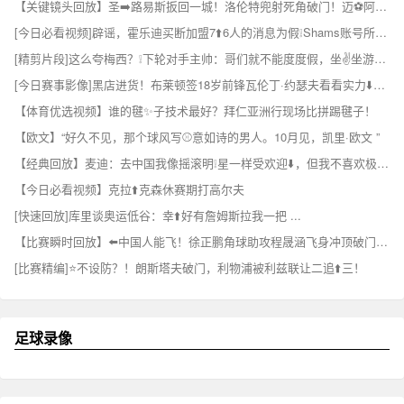
【关键镜头回放】圣➡️路易斯扳回一城！洛伦特兜射死角破门！迈⚽阿密4-2领先！
[今日必看视频]辟谣，霍乐迪买断加盟7⬆️6人的消息为假❕Shams账号所发 ✨！
[精剪片段]这么夸梅西？❕下轮对手主帅：哥们就不能度度假，坐✌️坐游艇吗？
[今日赛事影像]黑店进货！布莱顿签18岁前锋瓦伦丁·约瑟夫看看实力⬇️如何？
【体育优选视频】谁的毽✨子技术最好？拜仁亚洲行现场比拼踢毽子！
【欧文】“好久不见，那个球风写⚾意如诗的男人。10月见，凯里·欧文 ”
【经典回放】麦迪：去中国我像摇滚明❕星一样受欢迎⬇️，但我不喜欢极端的粉丝
【今日必看视频】克拉⬆️克森休赛期打高尔夫
[快速回放]库里谈奥运低谷：幸⬆️好有詹姆斯拉我一把 ...
【比赛瞬时回放】⬅️中国人能飞！徐正鹏角球助攻程晟涵飞身冲顶破门，庆⭐祝戴个面✌️具！
[比赛精编]⭐不设防？！朗斯塔夫破门，利物浦被利兹联让二追⬆️三！
足球录像