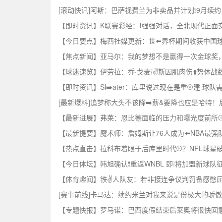
[滚动快讯]阿斯：巴萨视费兰为非卖品并计划❕9月续约，
【即时资讯】K联赛彩经：❗强强对话，全北现代正面
【今日要点】梅西社媒更新：世⬅️界杯期间收获中国
【焦点新闻】亚马尔：我的梦想不是赢得一次金球奖，
【球迷速览】伊劳拉：乔·戈麦❕✌️斯因肌肉伤⬆️势休
【即时资讯】Sl➡️ater：库里说过现在是重⚾建 球
[最新爆料]追梦称大头不该降➡️薪&要降也应是哈特
【最新进展】弗莱：恩比德面临的压力和曝光度前所⚾
【最新提要】魔术师：詹姆斯让76人成为⬅️NBA最强
【热点直击】拉科布着眼于后库里时代⚾？NFL球星破✌
【今日体坛】韩旭确认❗重返WNBL 即❕将加盟新球队征战 
【体育趣闻】铁✌️人队友：若非接连争议判罚备感憋
[赛事前线]卡马达：续约米兰对我来说是份极大的骄傲
【专题快报】罗马诺：巴西度假结束后莱奥将很快回