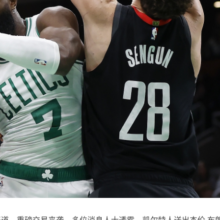
rania报道，重磅交易来袭。多位消息人士透露，凯尔特人送出杰伦·布