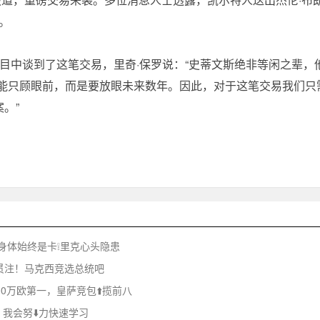
。
r》节目中谈到了这笔交易，里奇·保罗说：“史蒂文斯绝非等闲之辈，
不能只顾眼前，而是要放眼未来数年。因此，对于这笔交易我们只
。”
身体始终是卡❕里克心头隐患
神贯注！马克西竞选总统吧
00万欧第一，皇萨竞包⬆️揽前八
我会努⬇️力快速学习