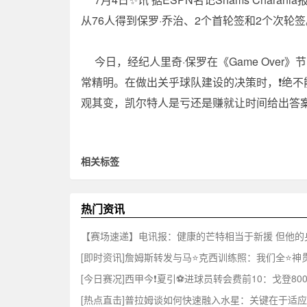
从76人得到保罗·乔治、2个首轮签和2个次轮签
今日，经纪人里奇·保罗在《Game Ove
常精明。在做出关乎球队建设的决策时，❗绝
观其变，凯尔特人是亏还是赚就让时间给出答案
相关标签
热门资讯
【赛场速递】电讯报：健康的芒特相当于新援 但他的
[即时资讯]詹姆斯转发与马⭐克西训练照：我们全⭐
[今日赛况]西甲今❗夏引⚽进球员转会费前10：戈登80
[热点直击]普拉姆谈如何快速融入水星：关键在于适应 