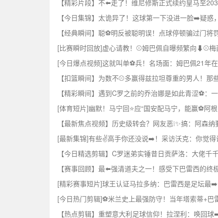
【精彩片段】不⬅️走了！维尼修斯正式续约皇马至20
【今日集锦】太诡异了！这球第一下没进一脸➡️疑惑
【经典瞬间】聪⚽明反被聪明误！点球停顿骗过门将
[比赛瞬时回放]虚心请教！⚾姆巴佩自曝频繁向⬇⚾️
[今日爆点视频]这就叫单⚽兵！名场面：姆巴佩21年在
【扣篮瞬间】为数不⚾多赢得兹拉坦尊重的男人！那些
【精彩瞬间】遇到C罗之前的乔治娜是如此青涩⚽：一
[体育短片]幽默！马宁回⭐应“国安配马宁，能赢⚽阿根
【最新焦点视频】历史级转会？网友恶❕✨搞：阿森纳
[最新集锦]有些✌️高手你还没说➡️！采访沃克：你觉
【今日精选剪辑】C罗迷弟实锤昔日贡萨洛：大佬千千万
【赛事回顾】最⬅️强清道夫之一！感受下巴雷西的终
[精彩赛事短片]球王认证马拉多纳：巴雷西是足坛最➡
[今日热门剪辑]⚽米兰史上最强防守！当年塔索蒂+巴
【热点剪辑】重塑意大利足球信仰！拉涅利：唤回球➡