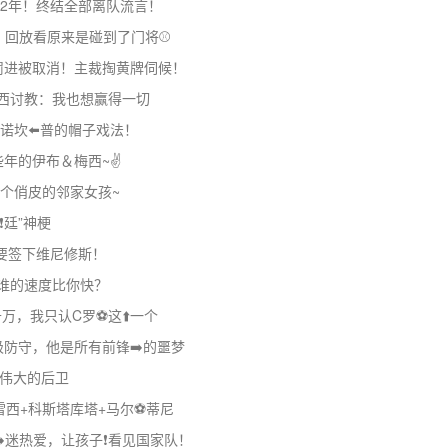
32年！终结全部离队流言！
，回放看原来是碰到了门将⚾
罚进被取消！主裁掏黄牌伺候！
梅西讨教：我也想赢得一切
诺坎⬅️普的帽子戏法！
年的伊布＆梅西~✌️
个俏皮的邻家女孩~
❗廷”神梗
要签下维尼修斯！
得谁的速度比你快？
，我只认C罗⚽这⬆️一个
极防守，他是所有前锋➡️的噩梦
️伟大的后卫
雷西+科斯塔库塔+马尔⚽蒂尼
️迷热爱，让孩子❗看见国家队！