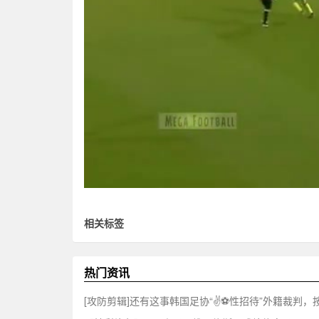
相关标签
热门资讯
[攻防剪辑]还有这事韩国足协“✌⚽️性招待”外籍裁判