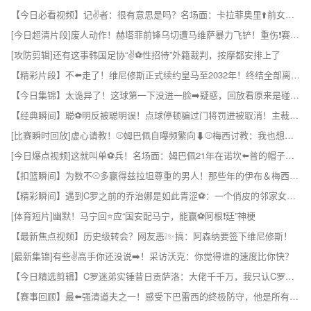
【今日必看视频】记✌️者：很有意思是吗？名场面：卡拉菲奥里⬆️前女友宣示主权！
[今日超清片段]废人动作！赫塔菲前锋乌切遭马维萨暴力飞铲！重伤❗赛季报销！
[攻防剪辑]还有这事韩国足协“✌⚽️性招待”外籍裁判，按摩都安排上了
【精彩片段】不⬅️走了！维尼修斯正式续约皇马至2032年！终结全部离队流言！
【今日集锦】太诡异了！这球第一下没进一脸➡️疑惑，回放看原来是碰到了门将⚾
【经典瞬间】聪⚽明反被聪明误！点球停顿骗过门将罚进被取消！主裁掏黄牌伺候！
[比赛瞬时回放]虚心请教！⚾姆巴佩自曝频繁向⬇⚾️梅西讨教：我也想赢得一切
[今日爆点视频]这就叫单⚽兵！名场面：姆巴佩21年在诺坎⬅️普的帽子戏法！
【扣篮瞬间】为数不⚾多赢得兹拉坦尊重的男人！那些年的伊布＆梅西~✌️
【精彩瞬间】遇到C罗之前的乔治娜是如此青涩⚽：一个俏皮的邻家女孩~
[体育短片]幽默！马宁回⭐应“国安配马宁，能赢⚽阿根❗廷”神梗
【最新焦点视频】历史级转会？网友恶❕✨搞：阿森纳要签下维尼修斯！
[最新集锦]有些✌️高手你还没说➡️！采访沃克：你觉得谁的速度比你快？
【今日精选剪辑】C罗迷弟实锤昔日贡萨洛：大佬千千万，我只认C罗⚽这⬆️一个
【赛事回顾】最⬅️强清道夫之一！感受下巴雷西的终极防守，他是所有前锋➡️的噩梦