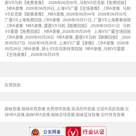
斯VS马刺【免费录像】
2026年06月06号_马刺VS尼克斯【免费回放】
_NBA录像
2026年06月05日_上海VS广厦【全场录像】_CBA录像
马刺
VS尼克斯【联赛录像】_NBA录像_2026年06月04号
2026年06月02号_
广厦VS上海免费回放_CBA录像
2026年05月31日_广厦VS上海赛事视频
_CBA录像
NBA录像_雷霆VS马刺【联赛回放】_2026年05月31日
马刺
VS雷霆【免费回放】_NBA录像_2026年05月29号
上海VS广厦全场回放
_CBA录像_2026年05月28日
NBA录像_雷霆VS马刺【联赛回放】_2026
年05月27日
2026年05月26号_上海VS广厦【录像】_CBA录像
2026年
05月26日_NBA录像_骑士VS尼克斯体育回放
NBA录像_马刺VS雷霆
【全场录像】_2026年05月25号
友情链接：
蜘蛛直播,蜘蛛体育直播,免费德甲直播,高清西甲直播,无插件英超直播,在
线NBA直播,蜘蛛NBA直播,蜘蛛足球直播,蜘蛛篮球直播,实时体育直播