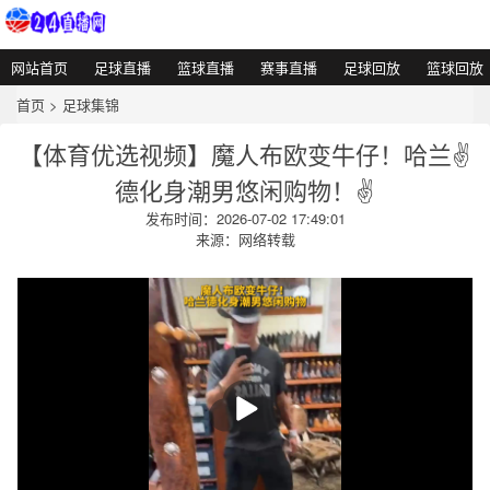
网站首页
足球直播
篮球直播
赛事直播
足球回放
篮球回放
首页
>
足球集锦
【体育优选视频】魔人布欧变牛仔！哈兰✌️
德化身潮男悠闲购物！✌️
发布时间：2026-07-02 17:49:01
来源：网络转载