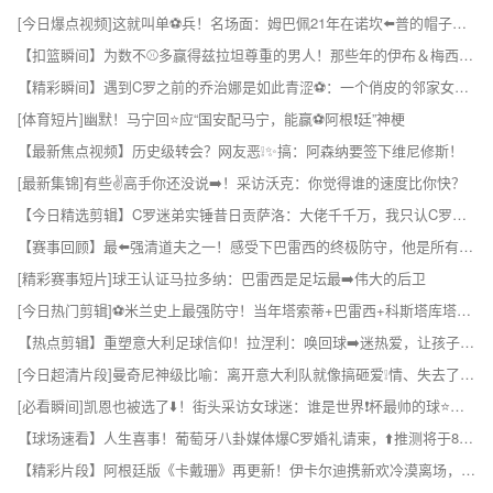
[今日爆点视频]这就叫单⚽兵！名场面：姆巴佩21年在诺坎⬅️普的帽子戏法！
【扣篮瞬间】为数不⚾多赢得兹拉坦尊重的男人！那些年的伊布＆梅西~✌️
【精彩瞬间】遇到C罗之前的乔治娜是如此青涩⚽：一个俏皮的邻家女孩~
[体育短片]幽默！马宁回⭐应“国安配马宁，能赢⚽阿根❗廷”神梗
【最新焦点视频】历史级转会？网友恶❕✨搞：阿森纳要签下维尼修斯！
[最新集锦]有些✌️高手你还没说➡️！采访沃克：你觉得谁的速度比你快？
【今日精选剪辑】C罗迷弟实锤昔日贡萨洛：大佬千千万，我只认C罗⚽这⬆️一个
【赛事回顾】最⬅️强清道夫之一！感受下巴雷西的终极防守，他是所有前锋➡️的噩梦
[精彩赛事短片]球王认证马拉多纳：巴雷西是足坛最➡️伟大的后卫
[今日热门剪辑]⚽米兰史上最强防守！当年塔索蒂+巴雷西+科斯塔库塔+马尔⚽蒂尼
【热点剪辑】重塑意大利足球信仰！拉涅利：唤回球➡️迷热爱，让孩子❗看见国家队！
[今日超清片段]曼奇尼神级比喻：离开意大利队就像搞砸爱❕情、失去了最爱的⬅️女人！
[必看瞬间]凯恩也被选了⬇️！街头采访女球迷：谁是世界❗杯最帅的球⭐员？
【球场速看】人生喜事！葡萄牙八卦媒体爆C罗婚礼请柬，⬆️推测将于8月1日完婚！
【精彩片段】阿根廷版《卡戴珊》再更新！伊卡尔迪携新欢冷漠离场，演播⬇️室吵⬆️翻