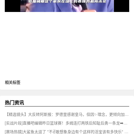
相关标签
热门资讯
【精选镜头】大反转阿斯报：罗德里感谢皇马，但因✨理念，更倾向加盟巴萨⚾
[实战片段]直播吧编辑昨日篮球赛！多姆连打两铁后知耻后勇一条龙➡️连过数人！⚽
[赛场热镜]大鲨鱼太逗了 "不✌️敢想象身边有个这样的活宝该有多快乐" ...⬅️