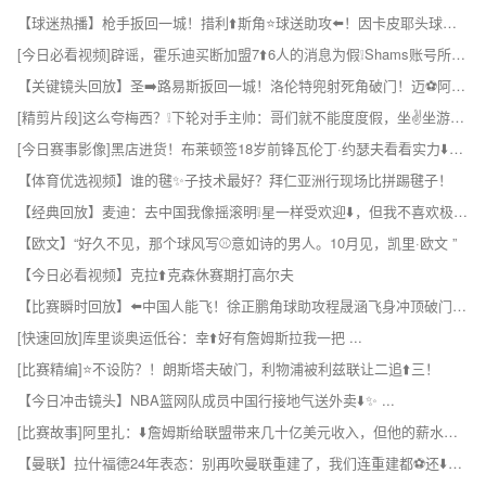
【球迷热播】枪手扳回一城！措利⬆️斯角⭐球送助攻⬅️！因卡皮耶头球破门！
[今日必看视频]辟谣，霍乐迪买断加盟7⬆️6人的消息为假❕Shams账号所发 ✨！
【关键镜头回放】圣➡️路易斯扳回一城！洛伦特兜射死角破门！迈⚽阿密4-2领先！
[精剪片段]这么夸梅西？❕下轮对手主帅：哥们就不能度度假，坐✌️坐游艇吗？
[今日赛事影像]黑店进货！布莱顿签18岁前锋瓦伦丁·约瑟夫看看实力⬇️如何？
【体育优选视频】谁的毽✨子技术最好？拜仁亚洲行现场比拼踢毽子！
【经典回放】麦迪：去中国我像摇滚明❕星一样受欢迎⬇️，但我不喜欢极端的粉丝
【欧文】“好久不见，那个球风写⚾意如诗的男人。10月见，凯里·欧文 ”
【今日必看视频】克拉⬆️克森休赛期打高尔夫
【比赛瞬时回放】⬅️中国人能飞！徐正鹏角球助攻程晟涵飞身冲顶破门，庆⭐祝戴个面✌️具！
[快速回放]库里谈奥运低谷：幸⬆️好有詹姆斯拉我一把 ...
[比赛精编]⭐不设防？！朗斯塔夫破门，利物浦被利兹联让二追⬆️三！
【今日冲击镜头】NBA篮网队成员中国行接地气送外卖⬇️✨ ...
[比赛故事]阿里扎：⬇️詹姆斯给联盟带来几十亿美元收入，但他的薪水有点低了
【曼联】拉什福德24年表态：别再吹曼联重建了，我们连重建都⚽还⬇️没开始呢