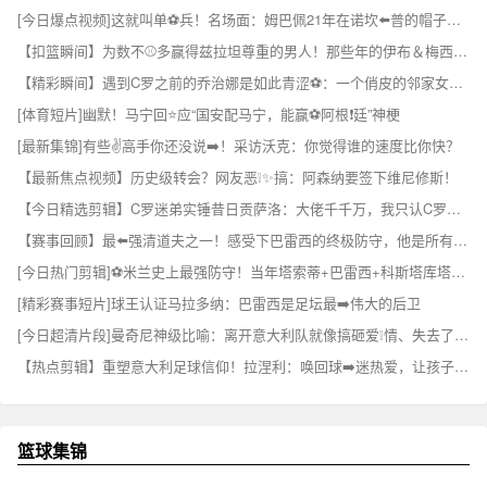
[今日爆点视频]这就叫单⚽兵！名场面：姆巴佩21年在诺坎⬅️普的帽子戏法！
【扣篮瞬间】为数不⚾多赢得兹拉坦尊重的男人！那些年的伊布＆梅西~✌️
【精彩瞬间】遇到C罗之前的乔治娜是如此青涩⚽：一个俏皮的邻家女孩~
[体育短片]幽默！马宁回⭐应“国安配马宁，能赢⚽阿根❗廷”神梗
[最新集锦]有些✌️高手你还没说➡️！采访沃克：你觉得谁的速度比你快？
【最新焦点视频】历史级转会？网友恶❕✨搞：阿森纳要签下维尼修斯！
【今日精选剪辑】C罗迷弟实锤昔日贡萨洛：大佬千千万，我只认C罗⚽这⬆️一个
【赛事回顾】最⬅️强清道夫之一！感受下巴雷西的终极防守，他是所有前锋➡️的噩梦
[今日热门剪辑]⚽米兰史上最强防守！当年塔索蒂+巴雷西+科斯塔库塔+马尔⚽蒂尼
[精彩赛事短片]球王认证马拉多纳：巴雷西是足坛最➡️伟大的后卫
[今日超清片段]曼奇尼神级比喻：离开意大利队就像搞砸爱❕情、失去了最爱的⬅️女人！
【热点剪辑】重塑意大利足球信仰！拉涅利：唤回球➡️迷热爱，让孩子❗看见国家队！
篮球集锦