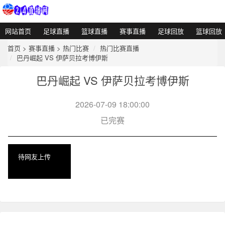
网站首页
足球直播
篮球直播
赛事直播
足球回放
篮球回放
首页
>
赛事直播
>
热门比赛
热门比赛直播
巴丹崛起 VS 伊萨贝拉考博伊斯
巴丹崛起 VS 伊萨贝拉考博伊斯
2026-07-09 18:00:00
已完赛
待网友上传