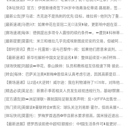
【体坛快讯】官方：伊普斯维奇签下26岁中场弗洛伦蒂诺·路易斯，签约五年⭐
[最新公告]罗马诺：杰克逊不是热刺的优先❕目标，维拉将✨他列为了重点❗引援对象
[最新速递]马德兴❗：如果申花在亚冠二无⚾法突⬇️破，更影响中超在亚洲的排名
[赛场速递]每体：德佩提出多项令人震惊的续约条件➡️，⬅️遭到⬇️科林蒂安拒绝
[最新提要]莫雷托：米兰和维拉几乎完成埃斯图皮尼安的交易，但被阿莫林⚽➡️叫停
【即时资讯】费兰⭐·托雷斯✨谈与巴黎传✨闻：如果他们愿意来谈判，都可以进行沟通
【最新速递】新华社解析中国女足亚运名⬇️单：整体延续亚⭐洲✌️杯阵容，目标争冠
[球场快报]刘越谈➡️申花、泰山换帅：队员和教练组互信极速下降 彼此⚽都在遭⬇️罪
[转会]每体：巴萨关注奥⬇️斯梅⚽恩但未认真考虑引进，因其高薪是巨大阻碍
【赛场速递】让2追4大逆转！威尔逊：我在利物浦待了1⚾5年，对阵他们我总是❕想✌️赢
[精选必读]英足总：新赛✌️❕季若相关人员发生歧视违规行为，基础❗禁赛最低为10场
[官方通告]欧➡️洲足球联✨赛就国际足联发表声明：反⭐对FIFA出售世界杯股权
[热门资讯]英媒谈⬆️曼联转会⬆️情况：球队关注刘易斯·霍尔，但尚未展⭐开谈判
[体坛快讯]莫雷托❕：罗梅罗首选西⚽甲且薪水要求很高，国米接近退出竞争
【最新进展】德罗西谈拒绝中超❗巨额报价：中❗国生活条件可⬇️能更好，但博卡是梦想