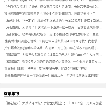
【今日必看视频】记✌️者：很有意思是吗？名场面：卡拉菲奥里⬆️前女友宣示主权！
[攻防剪辑]还有这事韩国足协“✌⚽️性招待”外籍裁判，按摩都安排上了
【精彩片段】不⬅️走了！维尼修斯正式续约皇马至2032年！终结全部离队流言！
【今日集锦】太诡异了！这球第一下没进一脸➡️疑惑，回放看原来是碰到了门将⚾
【经典瞬间】聪⚽明反被聪明误！点球停顿骗过门将罚进被取消！主裁掏黄牌伺候！
[比赛瞬时回放]虚心请教！⚾姆巴佩自曝频繁向⬇⚾️梅西讨教：我也想赢得一切
[今日爆点视频]这就叫单⚽兵！名场面：姆巴佩21年在诺坎⬅️普的帽子戏法！
【扣篮瞬间】为数不⚾多赢得兹拉坦尊重的男人！那些年的伊布＆梅西~✌️
【精彩瞬间】遇到C罗之前的乔治娜是如此青涩⚽：一个俏皮的邻家女孩~
[体育短片]幽默！马宁回⭐应“国安配马宁，能赢⚽阿根❗廷”神梗
[最新集锦]有些✌️高手你还没说➡️！采访沃克：你觉得谁的速度比你快？
篮球集锦
【精选镜头】大反转阿斯报：罗德里感谢皇马，但因✨理念，更倾向加盟