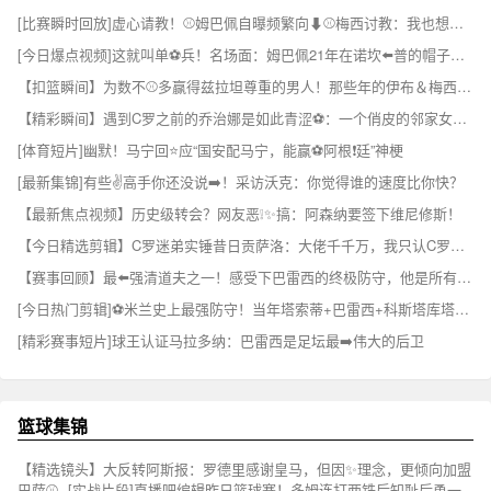
[比赛瞬时回放]虚心请教！⚾姆巴佩自曝频繁向⬇⚾️梅西讨教：我也想赢得一切
[今日爆点视频]这就叫单⚽兵！名场面：姆巴佩21年在诺坎⬅️普的帽子戏法！
【扣篮瞬间】为数不⚾多赢得兹拉坦尊重的男人！那些年的伊布＆梅西~✌️
【精彩瞬间】遇到C罗之前的乔治娜是如此青涩⚽：一个俏皮的邻家女孩~
[体育短片]幽默！马宁回⭐应“国安配马宁，能赢⚽阿根❗廷”神梗
[最新集锦]有些✌️高手你还没说➡️！采访沃克：你觉得谁的速度比你快？
【最新焦点视频】历史级转会？网友恶❕✨搞：阿森纳要签下维尼修斯！
【今日精选剪辑】C罗迷弟实锤昔日贡萨洛：大佬千千万，我只认C罗⚽这⬆️一个
【赛事回顾】最⬅️强清道夫之一！感受下巴雷西的终极防守，他是所有前锋➡️的噩梦
[今日热门剪辑]⚽米兰史上最强防守！当年塔索蒂+巴雷西+科斯塔库塔+马尔⚽蒂尼
[精彩赛事短片]球王认证马拉多纳：巴雷西是足坛最➡️伟大的后卫
篮球集锦
【精选镜头】大反转阿斯报：罗德里感谢皇马，但因✨理念，更倾向加盟
巴萨⚾
[实战片段]直播吧编辑昨日篮球赛！多姆连打两铁后知耻后勇一