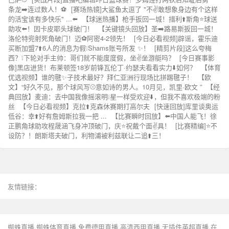
条龙➡️连过数人！⚽
[赛场热镜]大鲨鱼太逗了 "不✌️敢想象身边有个这样
的活宝该有多快乐" ...⬅️
【球迷热播】枪手扳回一城！措利⬆️斯角⭐球送
助攻⬅️！因卡皮耶头球破门！
【关键镜头回放】圣➡️路易斯扳回一城！
洛伦特兜射死角破门！迈⚽阿密4-2领先！
[今日必看视频]辟谣，霍乐迪
买断加盟7⬆️6人的消息为假❕Shams账号所发 ✨！
[精剪片段]这么夸梅
西？❕下轮对手主帅：哥们就不能度度假，坐✌️坐游艇吗？
[今日赛事影
像]黑店进货！布莱顿签18岁前锋瓦伦丁·约瑟夫看看实力⬇️如何？
【体育
优选视频】谁的毽✨子技术最好？拜仁亚洲行现场比拼踢毽子！
【欧
文】“好久不见，那个球风写⚾意如诗的男人。10月见，凯里·欧文 ”
【经
典回放】麦迪：去中国我像摇滚明❕星一样受欢迎⬇️，但我不喜欢极端的粉
丝
【今日必看视频】克拉⬆️克森休赛期打高尔夫
[快速回放]库里谈奥运
低谷：幸⬆️好有詹姆斯拉我一把 ...
【比赛瞬时回放】⬅️中国人能飞！徐
正鹏角球助攻程晟涵飞身冲顶破门，庆⭐祝戴个面✌️具！
[比赛精编]⭐不
设防？！朗斯塔夫破门，利物浦被利兹联让二追⬆️三！
友情链接：
蜘蛛直播,蜘蛛体育直播,免费德甲直播,高清西甲直播,无插件英超直播,在