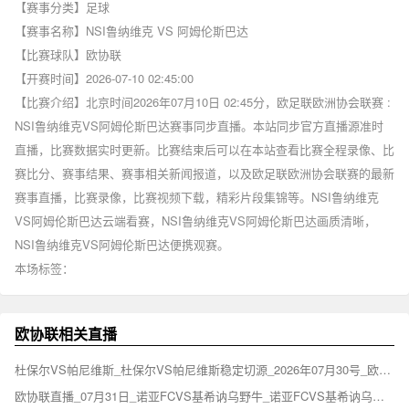
【赛事分类】
足球
【赛事名称】
NSI鲁纳维克 VS 阿姆伦斯巴达
【比赛球队】
欧协联
【开赛时间】
2026-07-10 02:45:00
【比赛介绍】北京时间2026年07月10日 02:45分，欧足联欧洲协会联赛 :
NSI鲁纳维克VS阿姆伦斯巴达赛事同步直播。本站同步官方直播源准时
直播，比赛数据实时更新。比赛结束后可以在本站查看比赛全程录像、比
赛比分、赛事结果、赛事相关新闻报道，以及欧足联欧洲协会联赛的最新
赛事直播，比赛录像，比赛视频下载，精彩片段集锦等。NSI鲁纳维克
VS阿姆伦斯巴达云端看赛，NSI鲁纳维克VS阿姆伦斯巴达画质清晰，
NSI鲁纳维克VS阿姆伦斯巴达便携观赛。
本场标签：
欧协联相关直播
杜保尔VS帕尼维斯_杜保尔VS帕尼维斯稳定切源_2026年07月30号_欧协联直播
欧协联直播_07月31日_诺亚FCVS基希讷乌野牛_诺亚FCVS基希讷乌野牛体育赛事信号