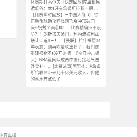
休赛期打高尔夫
[快速回放]库里谈奥
运低谷：幸⬆️好有詹姆斯拉我一把 ...
【比赛瞬时回放】⬅️中国人能飞！徐
正鹏角球助攻程晟涵飞身冲顶破门，
庆⭐祝戴个面✌️具！
[比赛精编]⭐不设
防？！朗斯塔夫破门，利物浦被利兹
联让二追⬆️三！
【曼联】拉什福德24
年表态：别再吹曼联重建了，我们连
重建都⚽还⬇️没开始呢
【今日冲击镜
头】NBA篮网队成员中国行接地气送
外卖⬇️✨ ...
[比赛故事]阿里扎：⬇️詹姆
斯给联盟带来几十亿美元收入，但他
的薪水有点低了
时体育直播