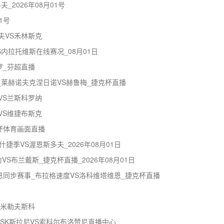
_2026年08月01号
1号
努夫VS禾林斯克
内拉托维斯在线赛况_08月01日
罗_芬超直播
_莱赫诺夫克涅日诺VS赫鲁梅_捷克杯直播
格VS兰斯科罗纳
利VS维捷布斯克
克杯体育画面直播
季VS渥恩斯多夫_2026年08月01日
S布兰戴斯_捷克杯直播_2026年08月01日
维塔维恩同步赛事_布拉格速度VS洛科维塔维恩_捷克杯直播
VS米勒夫斯科
_SK斯拉尼VS索科尔布洛赞尼直播中心