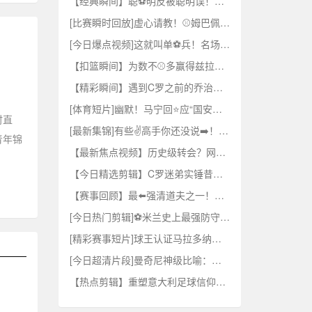
【经典瞬间】聪⚽明反被聪明误！点球停顿骗过门将罚进被取消！主裁掏黄牌伺候！
[比赛瞬时回放]虚心请教！⚾姆巴佩自曝频繁向⬇⚾️梅西讨教：我也想赢得一切
[今日爆点视频]这就叫单⚽兵！名场面：姆巴佩21年在诺坎⬅️普的帽子戏法！
【扣篮瞬间】为数不⚾多赢得兹拉坦尊重的男人！那些年的伊布＆梅西~✌️
【精彩瞬间】遇到C罗之前的乔治娜是如此青涩⚽：一个俏皮的邻家女孩~
[体育短片]幽默！马宁回⭐应“国安配马宁，能赢⚽阿根❗廷”神梗
时直
[最新集锦]有些✌️高手你还没说➡️！采访沃克：你觉得谁的速度比你快？
青年锦
【最新焦点视频】历史级转会？网友恶❕✨搞：阿森纳要签下维尼修斯！
，
【今日精选剪辑】C罗迷弟实锤昔日贡萨洛：大佬千千万，我只认C罗⚽这⬆️一个
【赛事回顾】最⬅️强清道夫之一！感受下巴雷西的终极防守，他是所有前锋➡️的噩梦
[今日热门剪辑]⚽米兰史上最强防守！当年塔索蒂+巴雷西+科斯塔库塔+马尔⚽蒂尼
[精彩赛事短片]球王认证马拉多纳：巴雷西是足坛最➡️伟大的后卫
[今日超清片段]曼奇尼神级比喻：离开意大利队就像搞砸爱❕情、失去了最爱的⬅️女人！
【热点剪辑】重塑意大利足球信仰！拉涅利：唤回球➡️迷热爱，让孩子❗看见国家队！