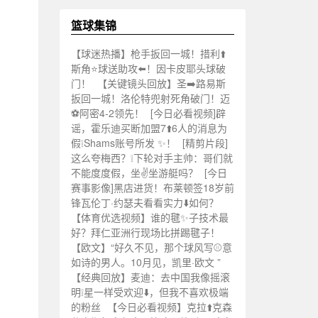
篮球集锦
【球迷热播】枪手扳回一城！措利⬆️
斯角⭐球送助攻⬅️！因卡皮耶头球破
门！
【关键镜头回放】圣➡️路易斯
扳回一城！洛伦特兜射死角破门！迈
⚽阿密4-2领先！
[今日必看视频]辟
谣，霍乐迪买断加盟7⬆️6人的消息为
假❕Shams账号所发 ✨！
[精剪片段]
这么夸梅西？❕下轮对手主帅：哥们就
不能度度假，坐✌️坐游艇吗？
[今日
赛事影像]黑店进货！布莱顿签18岁前
锋瓦伦丁·约瑟夫看看实力⬇️如何？
【体育优选视频】谁的毽✨子技术最
好？拜仁亚洲行现场比拼踢毽子！
【欧文】“好久不见，那个球风写⚾意
如诗的男人。10月见，凯里·欧文 ”
【经典回放】麦迪：去中国我像摇滚
明❕星一样受欢迎⬇️，但我不喜欢极端
的粉丝
【今日必看视频】克拉⬆️克森