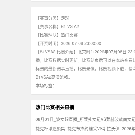
【赛事分类】
足球
【赛事名称】
B1 VS A2
【比赛球队】
热门比赛
【开赛时间】
2026-07-08 23:00:00
【B1VSA2 比赛介绍】北京时间2026年07月08日 
播，比赛数据实时更新。比赛结束后可以在本站查看比
标赛的最新赛事直播，比赛录像，比赛视频下载，精彩片段
B1VSA2高清流畅。
本场标签：
热门比赛相关直播
08月01日_波女超直播_斯莱扎女足VS莱赫波兹南女
捷克杯球迷聚集_捷克布杰约维采VS斯拉沃伊_2026年