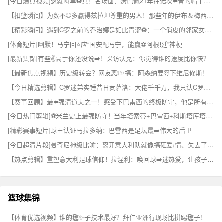
[今日爆点视频]这就叫单⚽兵！名场面：姆巴佩21年在诺坎⬅️普的帽子戏法！
【扣篮瞬间】为数不⚾多赢得兹拉坦尊重的男人！那些年的伊布＆梅西~✌️
【精彩瞬间】遇到C罗之前的乔治娜是如此青涩⚽：一个俏皮的邻家女孩~
[体育短片]幽默！马宁回⭐应“国安配马宁，能赢⚽阿根❗廷”神梗
[最新集锦]有些✌️高手你还没说➡️！采访沃克：你觉得谁的速度比你快？
【最新焦点视频】历史级转会？网友恶❕✨搞：阿森纳要签下维尼修斯！
【今日精选剪辑】C罗迷弟实锤昔日贡萨洛：大佬千千万，我只认C罗⚽这⬆️一个
【赛事回顾】最⬅️强清道夫之一！感受下巴雷西的终极防守，他是所有前锋➡️的噩梦
[今日热门剪辑]⚽米兰史上最强防守！当年塔索蒂+巴雷西+科斯塔库塔+马尔⚽蒂尼
[精彩赛事短片]球王认证马拉多纳：巴雷西是足坛最➡️伟大的后卫
[今日超清片段]曼奇尼神级比喻：离开意大利队就像搞砸爱❕情、失去了最爱的⬅️女人！
【热点剪辑】重塑意大利足球信仰！拉涅利：唤回球➡️迷热爱，让孩子❗看见国家队！
篮球集锦
【体育优选视频】谁的毽✨子技术最好？拜仁亚洲行现场比拼踢毽子！