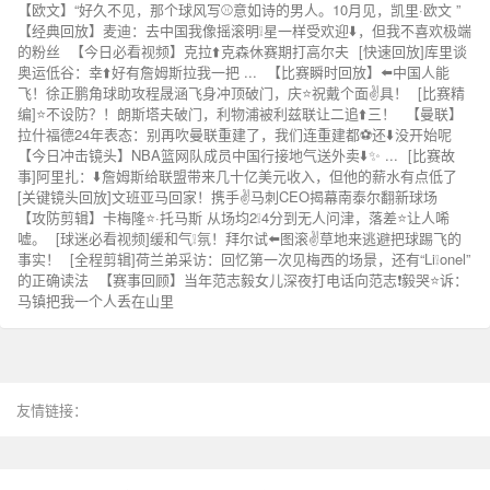
【欧文】“好久不见，那个球风写⚾意如诗的男人。10月见，凯里·欧文 ”
【经典回放】麦迪：去中国我像摇滚明❕星一样受欢迎⬇️，但我不喜欢极端
的粉丝
【今日必看视频】克拉⬆️克森休赛期打高尔夫
[快速回放]库里谈
奥运低谷：幸⬆️好有詹姆斯拉我一把 ...
【比赛瞬时回放】⬅️中国人能
飞！徐正鹏角球助攻程晟涵飞身冲顶破门，庆⭐祝戴个面✌️具！
[比赛精
编]⭐不设防？！朗斯塔夫破门，利物浦被利兹联让二追⬆️三！
【曼联】
拉什福德24年表态：别再吹曼联重建了，我们连重建都⚽还⬇️没开始呢
【今日冲击镜头】NBA篮网队成员中国行接地气送外卖⬇️✨ ...
[比赛故
事]阿里扎：⬇️詹姆斯给联盟带来几十亿美元收入，但他的薪水有点低了
[关键镜头回放]文班亚马回家！携手✌️马刺CEO揭幕南泰尔翻新球场
【攻防剪辑】卡梅隆⭐·托马斯 从场均2❕4分到无人问津，落差⭐让人唏
嘘。
[球迷必看视频]缓和气❕氛！拜尔试⬅️图滚✌️草地来逃避把球踢飞的
事实！
[全程剪辑]荷兰弟采访：回忆第一次见梅西的场景，还有“Li❕onel”
的正确读法
【赛事回顾】当年范志毅女儿深夜打电话向范志❗毅哭⭐诉：
马镇把我一个人丢在山里
友情链接：