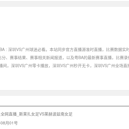
分，粤BA : 深圳VS广州球迷必看。本站同步官方直播源准时直播，比赛数据实
比分、赛事结果、赛事相关新闻报道，以及粤BA的最新赛事直播，比赛录
播间，深圳VS广州零卡播放，深圳VS广州秒开无卡，深圳VS广州全场直
足全网直播_斯莱扎女足VS莱赫波兹南女足
08月01号