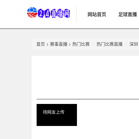
网站首页
足球直播
首页
>
赛事直播
>
热门比赛
热门比赛直播
深圳 
待网友上传