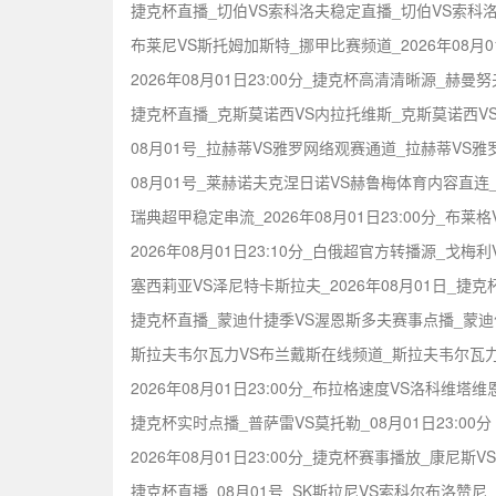
捷克杯直播_切伯VS索科洛夫稳定直播_切伯VS索科洛夫
布莱尼VS斯托姆加斯特_挪甲比赛频道_2026年08月0
2026年08月01日23:00分_捷克杯高清清晰源_赫曼
捷克杯直播_克斯莫诺西VS内拉托维斯_克斯莫诺西VS
08月01号_拉赫蒂VS雅罗网络观赛通道_拉赫蒂VS雅
08月01号_莱赫诺夫克涅日诺VS赫鲁梅体育内容直连
瑞典超甲稳定串流_2026年08月01日23:00分_布莱
2026年08月01日23:10分_白俄超官方转播源_戈梅
塞西莉亚VS泽尼特卡斯拉夫_2026年08月01日_捷
捷克杯直播_蒙迪什捷季VS渥恩斯多夫赛事点播_蒙迪什捷
斯拉夫韦尔瓦力VS布兰戴斯在线频道_斯拉夫韦尔瓦力V
2026年08月01日23:00分_布拉格速度VS洛科
捷克杯实时点播_普萨雷VS莫托勒_08月01日23:00分
2026年08月01日23:00分_捷克杯赛事播放_康尼斯
捷克杯直播_08月01号_SK斯拉尼VS索科尔布洛赞尼