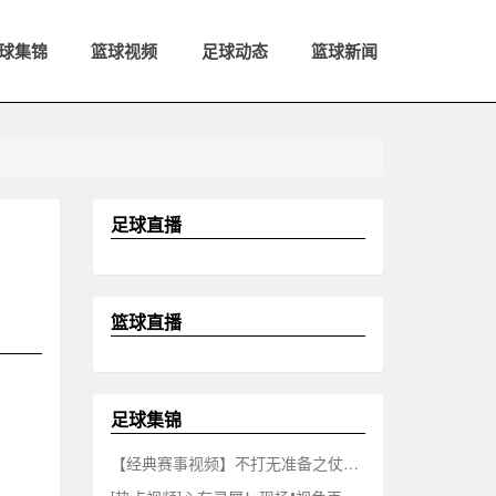
球集锦
篮球视频
足球动态
篮球新闻
足球直播
篮球直播
足球集锦
【经典赛事视频】不打无准备之仗✨！✨米兰的小伙子提前补习了一波雅加达知识！✌️