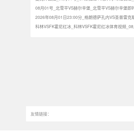
08月01号_北雪平VS赫尔辛堡_北雪平VS赫尔辛堡
2026年08月01日23:00分_格朗德萨孔内VS圣普
科林VSFK霍尼红冰_科林VSFK霍尼红冰体育视频_08月
友情链接：