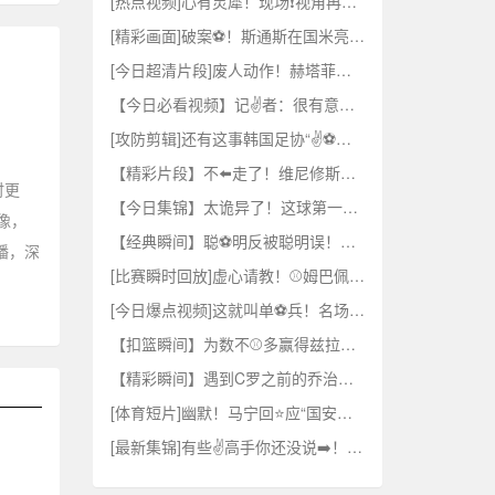
[热点视频]心有灵犀！现场❗视角再看巴雷拉连线⚾迪⚾马尔科
[精彩画面]破案⚽！斯通斯在国米亮相仪式⚽上⬅️玩的梗，图赫尔很熟悉
[今日超清片段]废人动作！赫塔菲前锋乌切遭马维萨暴力飞铲！重伤❗赛季报销！
【今日必看视频】记✌️者：很有意思是吗？名场面：卡拉菲奥里⬆️前女友宣示主权！
[攻防剪辑]还有这事韩国足协“✌⚽️性招待”外籍裁判，按摩都安排上了
【精彩片段】不⬅️走了！维尼修斯正式续约皇马至2032年！终结全部离队流言！
时更
【今日集锦】太诡异了！这球第一下没进一脸➡️疑惑，回放看原来是碰到了门将⚾
像，
【经典瞬间】聪⚽明反被聪明误！点球停顿骗过门将罚进被取消！主裁掏黄牌伺候！
播，深
[比赛瞬时回放]虚心请教！⚾姆巴佩自曝频繁向⬇⚾️梅西讨教：我也想赢得一切
[今日爆点视频]这就叫单⚽兵！名场面：姆巴佩21年在诺坎⬅️普的帽子戏法！
【扣篮瞬间】为数不⚾多赢得兹拉坦尊重的男人！那些年的伊布＆梅西~✌️
【精彩瞬间】遇到C罗之前的乔治娜是如此青涩⚽：一个俏皮的邻家女孩~
[体育短片]幽默！马宁回⭐应“国安配马宁，能赢⚽阿根❗廷”神梗
[最新集锦]有些✌️高手你还没说➡️！采访沃克：你觉得谁的速度比你快？