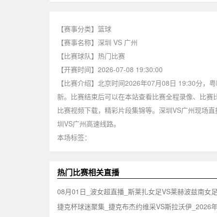
【赛事分类】
篮球
【赛事名称】
深圳 VS 广州
【比赛球队】
热门比赛
【开赛时间】
2026-07-08 19:30:00
【比赛介绍】北京时间2026年07月08日 19:30
新。比赛结束后可以在本站查看比赛全程录像、比赛
比赛视频下载，精彩片段集锦等。深圳VS广州现场直
圳VS广州高速线路。
本场标签：
热门比赛相关直播
08月01日_波女超直播_斯莱扎女足VS莱赫波兹南女
捷克杯球迷聚集_捷克布杰约维采VS斯拉沃伊_2026年