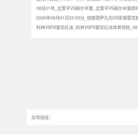
08月01号_北雪平VS赫尔辛堡_北雪平VS赫尔辛堡
2026年08月01日23:00分_格朗德萨孔内VS圣普
科林VSFK霍尼红冰_科林VSFK霍尼红冰体育视频_08月
友情链接：