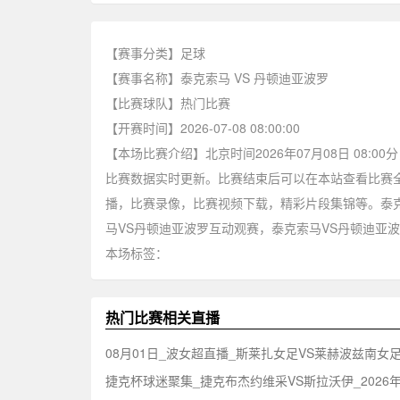
【赛事分类】
足球
【赛事名称】
泰克索马 VS 丹顿迪亚波罗
【比赛球队】
热门比赛
【开赛时间】
2026-07-08 08:00:00
【本场比赛介绍】北京时间2026年07月08日 08:
比赛数据实时更新。比赛结束后可以在本站查看比赛
播，比赛录像，比赛视频下载，精彩片段集锦等。泰克
马VS丹顿迪亚波罗互动观赛，泰克索马VS丹顿迪亚
本场标签：
热门比赛相关直播
08月01日_波女超直播_斯莱扎女足VS莱赫波兹南女
捷克杯球迷聚集_捷克布杰约维采VS斯拉沃伊_2026年