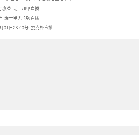
即时热播_瑞典超甲直播
雷克斯_瑞士甲无卡顿直播
01日23:00分_捷克杯直播