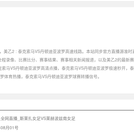
00分，美乙2 : 泰克索马VS丹顿迪亚波罗高速线路。本站同步官方直播源准
全程录像、比赛比分、赛事结果、赛事相关新闻报道，以及美乙2的最新
索马VS丹顿迪亚波罗高清点播，泰克索马VS丹顿迪亚波罗极速秒开，
波罗体育热播，泰克索马VS丹顿迪亚波罗球赛转播信号。
足全网直播_斯莱扎女足VS莱赫波兹南女足
08月01号